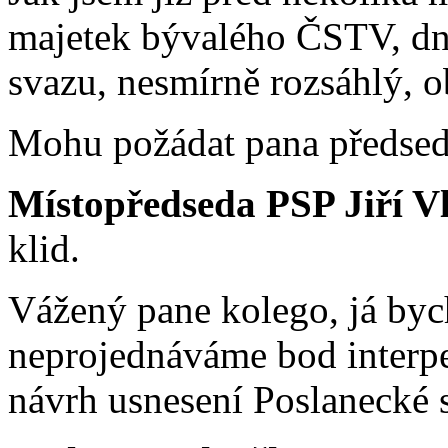
majetek bývalého ČSTV, d
svazu, nesmírně rozsáhlý, 
Mohu požádat pana předseda
Místopředseda PSP Jiří V
klid.
Vážený pane kolego, já bych
neprojednáváme bod interpel
návrh usnesení Poslanecké