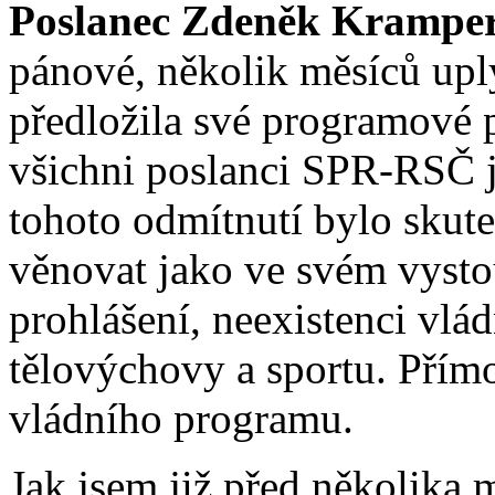
Poslanec Zdeněk Krampe
pánové, několik měsíců up
předložila své programové p
všichni poslanci SPR-RSČ 
tohoto odmítnutí bylo skut
věnovat jako ve svém vysto
prohlášení, neexistenci vlá
tělovýchovy a sportu. Přím
vládního programu.
Jak jsem již před několika m