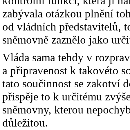
kontrolní funkci, která jí n
zabývala otázkou plnění to
od vládních představitelů, t
sněmovně zaznělo jako určit
Vláda sama tehdy v rozpravě
a připravenost k takovéto s
tato součinnost se zakotví d
přispěje to k určitému zvýš
sněmovny, kterou nepochyb
důležitou.