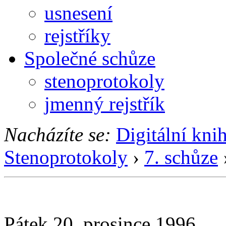
usnesení
rejstříky
Společné schůze
stenoprotokoly
jmenný rejstřík
Nacházíte se:
Digitální kni
Stenoprotokoly
›
7. schůze
Pátek 20. prosince 1996