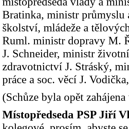
místopředseda vlády a minist
Bratinka, ministr průmyslu
školství, mládeže a tělovýcho
Ruml. ministr dopravy M. Ř
J. Schneider, ministr životn
zdravotnictví J. Stráský, min
práce a soc. věcí J. Vodičk
(Schůze byla opět zahájena 
Místopředseda PSP Jiří V
kolegové, prosím, abyste se 