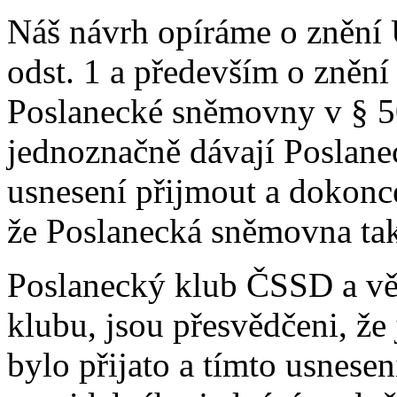
Náš návrh opíráme o znění 
odst. 1 a především o zněn
Poslanecké sněmovny v § 50 
jednoznačně dávají Poslan
usnesení přijmout a dokon
že Poslanecká sněmovna ta
Poslanecký klub ČSSD a věř
klubu, jsou přesvědčeni, že
bylo přijato a tímto usnes