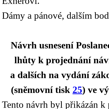
Exnerovi.
Dámy a pánové, dalším bod
Návrh usnesení Poslane
lhůty k projednání ná
a dalších na vydání zák
(sněmovní tisk
25
) ve v
Tento návrh byl přikázán k