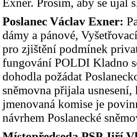
Exner. Prosím, aby se ujal s
Poslanec Václav Exner:
Pa
dámy a pánové, Vyšetřovac
pro zjištění podmínek priv
fungování POLDI Kladno se
dohodla požádat Poslaneck
sněmovna přijala usnesení, 
jmenovaná komise je povinna
návrhem Poslanecké sněmov
Místopředseda PSP Jiří V