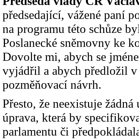
Předseda vlády ČR Václa
předsedající, vážené paní p
na programu této schůze by
Poslanecké sněmovny ke ko
Dovolte mi, abych se jmén
vyjádřil a abych předložil 
pozměňovací návrh.
Přesto, že neexistuje žádná 
úprava, která by specifikov
parlamentu či předpokládala