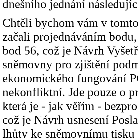
dnešního jednání následujíc
Chtěli bychom vám v tomt
začali projednáváním bodu,
bod 56, což je Návrh Vyšet
sněmovny pro zjištění podm
ekonomického fungování P
nekonfliktní. Jde pouze o pr
která je - jak věřím - bezp
což je Návrh usnesení Pos
lhůty ke sněmovnímu tisku