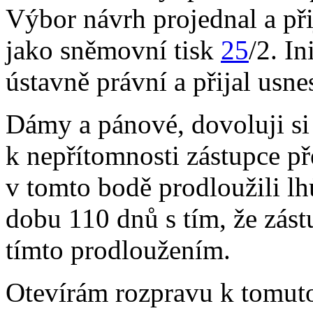
Výbor návrh projednal a přij
jako sněmovní tisk
25
/2. In
ústavně právní a přijal usne
Dámy a pánové, dovoluji si
k nepřítomnosti zástupce p
v tomto bodě prodloužili l
dobu 110 dnů s tím, že zást
tímto prodloužením.
Otevírám rozpravu k tomuto