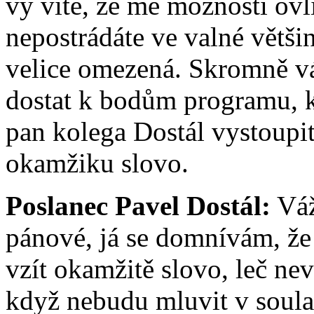
vy víte, že mé možnosti ovli
nepostrádáte ve valné větši
velice omezená. Skromně v
dostat k bodům programu, 
pan kolega Dostál vystoupit
okamžiku slovo.
Poslanec Pavel Dostál:
Váž
pánové, já se domnívám, že
vzít okamžitě slovo, leč ne
když nebudu mluvit v soulad