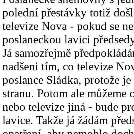
polední přestávky totiž došl
televize Nova - pokud se ne
poslaneckou lavici předsed
Já samozřejmě předpokládám,
nadšeni tím, co televize No
poslance Sládka, protože je
stranu. Potom ale můžeme oč
nebo televize jiná - bude p
lavice. Takže já žádám před
opatření, aby nemohlo doch