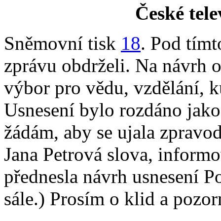
České tele
Sněmovní tisk
18
. Pod tím
zprávu obdrželi. Na návrh o
výbor pro vědu, vzdělání, k
Usnesení bylo rozdáno jak
žádám, aby se ujala zpravo
Jana Petrová slova, informo
přednesla návrh usnesení P
sále.) Prosím o klid a pozor