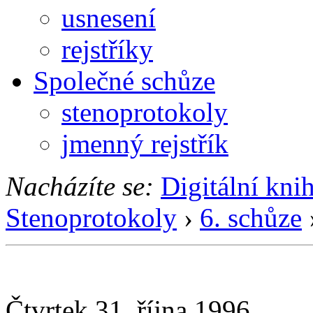
usnesení
rejstříky
Společné schůze
stenoprotokoly
jmenný rejstřík
Nacházíte se:
Digitální kni
Stenoprotokoly
›
6. schůze
Čtvrtek 31. října 1996