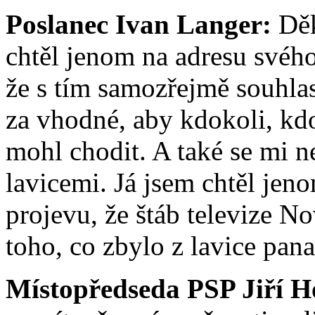
Poslanec Ivan Langer:
Děk
chtěl jenom na adresu svéh
že s tím samozřejmě souhlas
za vhodné, aby kdokoli, kd
mohl chodit. A také se mi n
lavicemi. Já jsem chtěl jen
projevu, že štáb televize N
toho, co zbylo z lavice pan
Místopředseda PSP Jiří H