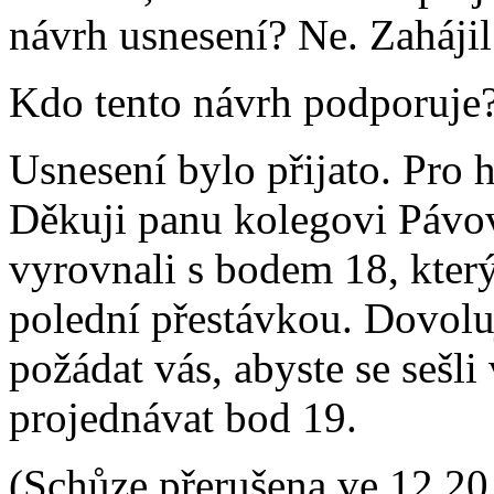
návrh usnesení? Ne. Zaháji
Kdo tento návrh podporuje?
Usnesení bylo přijato. Pro 
Děkuji panu kolegovi Pávovi
vyrovnali s bodem 18, kter
polední přestávkou. Dovolu
požádat vás, abyste se sešl
projednávat bod 19.
(Schůze přerušena ve 12.20