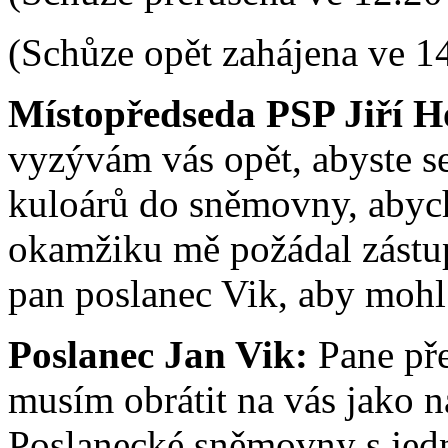
(Schůze opět zahájena ve 1
Místopředseda PSP Jiří H
vyzývám vás opět, abyste se
kuloárů do sněmovny, abyc
okamžiku mě požádal zástup
pan poslanec Vik, aby mohl
Poslanec Jan Vik:
Pane pře
musím obrátit na vás jako n
Poslanecké sněmovny s jedn