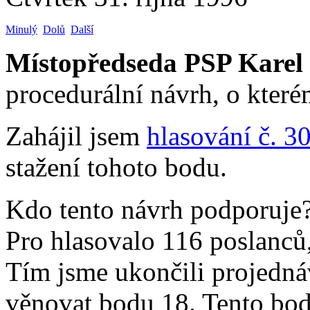
Minulý
Dolů
Další
Místopředseda PSP Karel
procedurální návrh, o které
Zahájil jsem
hlasování č. 3
stažení tohoto bodu.
Kdo tento návrh podporuje? 
Pro hlasovalo 116 poslanců,
Tím jsme ukončili projedn
věnovat bodu 18. Tento bod