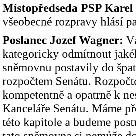
Místopředseda PSP Karel
všeobecné rozpravy hlásí p
Poslanec Jozef Wagner:
Vá
kategoricky odmítnout jakék
sněmovnu postavily do špatn
rozpočtem Senátu. Rozpočt
kompetentně a opatrně k ne
Kanceláře Senátu. Máme pře
této kapitole a budeme pos
tato sněmovna si nemůže dovo