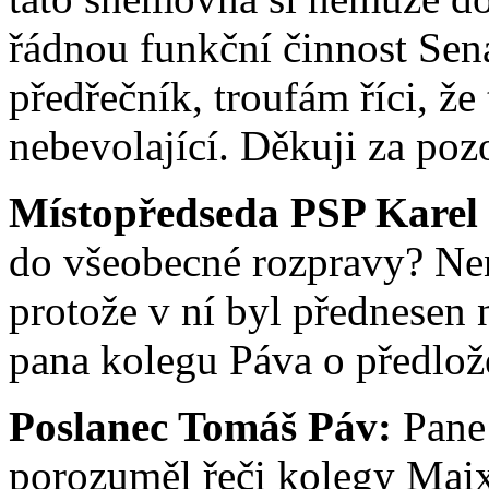
řádnou funkční činnost Senát
předřečník, troufám říci, ž
nebevolající. Děkuji za poz
Místopředseda PSP Karel
do všeobecné rozpravy? Nen
protože v ní byl přednesen 
pana kolegu Páva o předlož
Poslanec Tomáš Páv:
Pane 
porozuměl řeči kolegy Maix