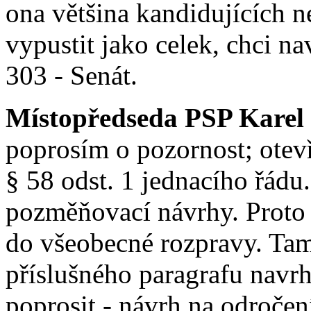
ona většina kandidujících n
vypustit jako celek, chci n
303 - Senát.
Místopředseda PSP Karel
poprosím o pozornost; otev
§ 58 odst. 1 jednacího řád
pozměňovací návrhy. Proto j
do všeobecné rozpravy. Ta
příslušného paragrafu navrh
poprosit - návrh na odročen