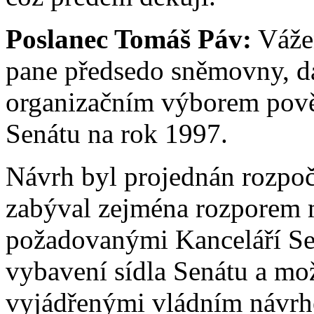
Poslanec Tomáš Páv:
Vážen
pane předsedo sněmovny, d
organizačním výborem pově
Senátu na rok 1997.
Návrh byl projednán rozpo
zabýval zejména rozporem m
požadovanými Kanceláří Sen
vybavení sídla Senátu a mo
vyjádřenými vládním návr