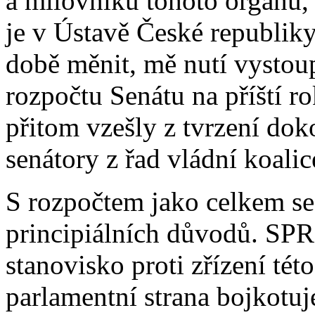
a milovníků tohoto orgánu, k
je v Ústavě České republiky
době měnit, mě nutí vystou
rozpočtu Senátu na příští r
přitom vzešly z tvrzení do
senátory z řad vládní koalic
S rozpočtem jako celkem se 
principiálních důvodů. SP
stanovisko proti zřízení té
parlamentní strana bojkotuj