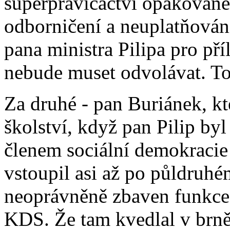
superpravičáctví opakované 
odborničení a neuplatňován
pana ministra Pilipa pro př
nebude muset odvolávat. To
Za druhé - pan Buriánek, kt
školství, když pan Pilip b
členem sociální demokracie
vstoupil asi až po půldruhé
neoprávněně zbaven funkce,
KDS. Že tam kvedlal v brněn