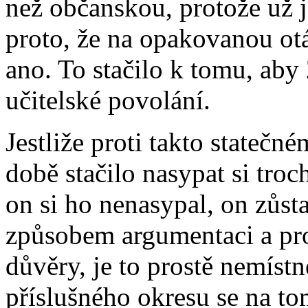
než občanskou, protože už j
proto, že na opakovanou otá
ano. To stačilo k tomu, aby
učitelské povolání.
Jestliže proti takto statečn
době stačilo nasypat si troc
on si ho nenasypal, on zůst
způsobem argumentaci a pro
důvěry, je to prostě nemístn
příslušného okresu se na to