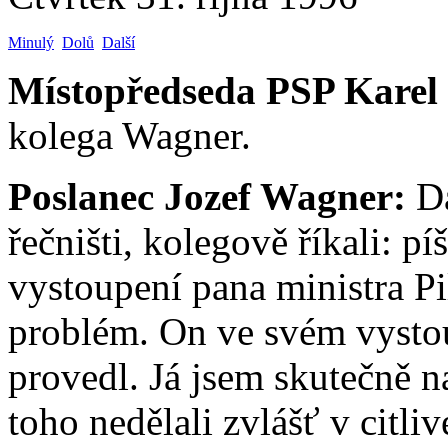
Minulý
Dolů
Další
Místopředseda PSP Karel
kolega Wagner.
Poslanec Jozef Wagner:
Dá
řečništi, kolegově říkali: p
vystoupení pana ministra Pil
problém. On ve svém vystou
provedl. Já jsem skutečně 
toho nedělali zvlášť v citli