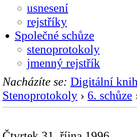
usnesení
rejstříky
Společné schůze
stenoprotokoly
jmenný rejstřík
Nacházíte se:
Digitální kni
Stenoprotokoly
›
6. schůze
Čtvrtek 31. října 1996