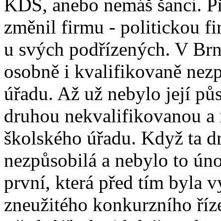
KDS, anebo nemáš šanci. P
změnil firmu - politickou fi
u svých podřízených. V Brně
osobně i kvalifikovaně nez
úřadu. Až už nebylo její půs
druhou nekvalifikovanou a 
školského úřadu. Když ta dr
nezpůsobilá a nebylo to úno
první, která před tím byla 
zneužitého konkurzního říz