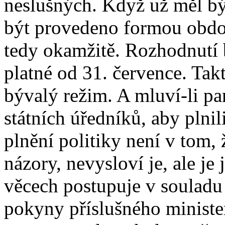
neslušných. Když už měl bý
být provedeno formou obdob
tedy okamžitě. Rozhodnutí 
platné od 31. července. Tak
bývalý režim. A mluví-li pa
státních úředníků, aby plnil
plnění politiky není v tom, 
názory, nevysloví je, ale je
věcech postupuje v souladu
pokyny příslušného ministe