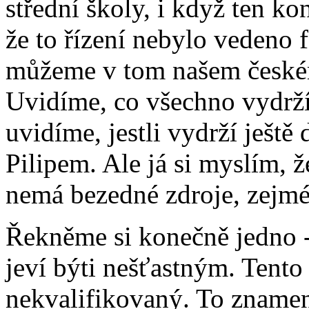
střední školy, i když ten k
že to řízení nebylo vedeno f
můžeme v tom našem českém
Uvidíme, co všechno vydrží.
uvidíme, jestli vydrží ještě 
Pilipem. Ale já si myslím, ž
nemá bezedné zdroje, zejmén
Řekněme si konečně jedno -
jeví býti nešťastným. Tento 
nekvalifikovaný. To znamená