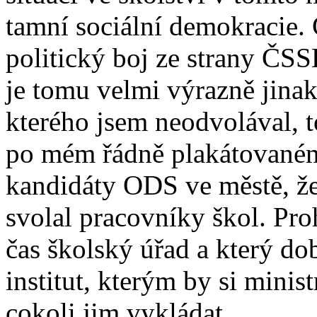
tamní sociální demokracie. 
politický boj ze strany ČSS
je tomu velmi výrazně jinak
kterého jsem neodvolával, to
po mém řádně plakátovaném 
kandidáty ODS ve městě, ž
svolal pracovníky škol. Proh
čas školský úřad a který dob
institut, kterým by si minis
cokoli jim vykládat.