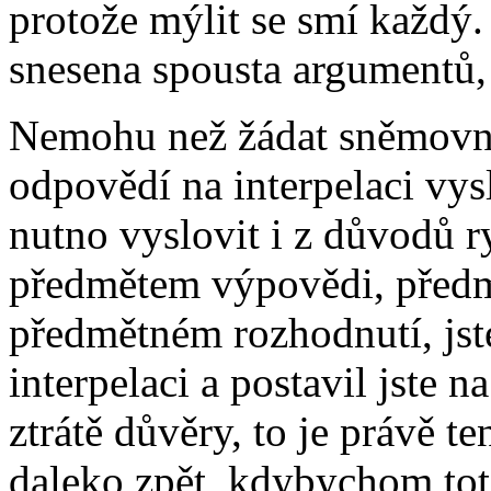
protože mýlit se smí každý.
snesena spousta argumentů,
Nemohu než žádat sněmovnu
odpovědí na interpelaci vys
nutno vyslovit i z důvodů ry
předmětem výpovědi, předm
předmětném rozhodnutí, jst
interpelaci a postavil jste 
ztrátě důvěry, to je právě t
daleko zpět, kdybychom toto