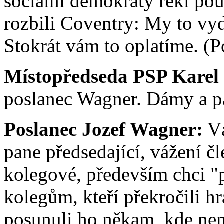
sociální demokraty řekl po
rozbili Coventry: My to vy
Stokrát vám to oplatíme. (P
Místopředseda PSP Karel
poslanec Wagner. Dámy a pá
Poslanec Jozef Wagner:
Vá
pane předsedající, vážení č
kolegové, především chci 
kolegům, kteří překročili 
posunuli ho někam, kde nem