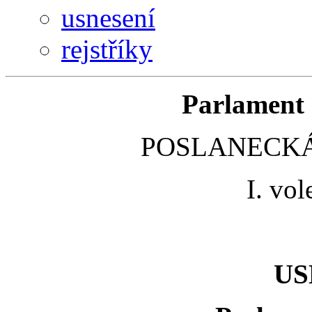
usnesení
rejstříky
Parlament 
POSLANECKÁ
I. vo
US