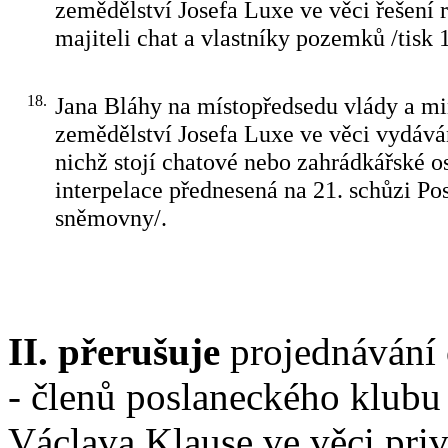
zemědělství Josefa Luxe ve věci řešení
majiteli chat a vlastníky pozemků /tisk 
18.
Jana Bláhy na místopředsedu vlády a mi
zemědělství Josefa Luxe ve věci vydáv
nichž stojí chatové nebo zahrádkářské o
interpelace přednesená na 21. schůzi Po
sněmovny/.
II. přerušuje
projednávání 
- členů poslaneckého klub
Václava Klause ve věci pri