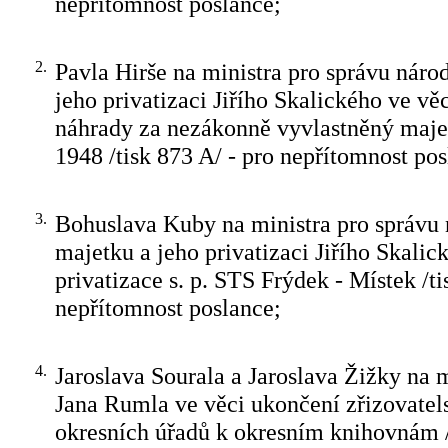
nepřítomnost poslance;
2.
Pavla Hirše na ministra pro správu náro
jeho privatizaci Jiřího Skalického ve vě
náhrady za nezákonně vyvlastněný maje
1948 /tisk 873 A/ - pro nepřítomnost pos
3.
Bohuslava Kuby na ministra pro správu
majetku a jeho privatizaci Jiřího Skalic
privatizace s. p. STS Frýdek - Místek /ti
nepřítomnost poslance;
4.
Jaroslava Sourala a Jaroslava Žižky na m
Jana Rumla ve věci ukončení zřizovate
okresních úřadů k okresním knihovnám /