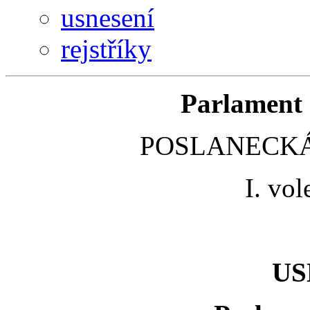
usnesení
rejstříky
Parlament 
POSLANECKÁ
I. vo
US