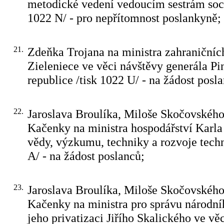
metodické vedení vedoucím sestrám soci
1022 N/ - pro nepřítomnost poslankyně;
21.
Zdeňka Trojana na ministra zahraničníc
Zieleniece ve věci návštěvy generála P
republice /tisk 1022 U/ - na žádost posl
22.
Jaroslava Broulíka, Miloše Skočovského
Kačenky na ministra hospodářství Karla
vědy, výzkumu, techniky a rozvoje techn
A/ - na žádost poslanců;
23.
Jaroslava Broulíka, Miloše Skočovského
Kačenky na ministra pro správu národní
jeho privatizaci Jiřího Skalického ve věc