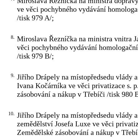
Miroslava Řezníčka na ministra dopravy
ve věci pochybného vydávání homologač
/tisk 979 A/;
8.
Miroslava Řezníčka na ministra vnitra 
věci pochybného vydávání homologačníc
/tisk 979 B/;
9.
Jiřího Drápely na místopředsedu vlády a
Ivana Kočárníka ve věci privatizace s. 
zásobování a nákup v Třebíči /tisk 980 B
10.
Jiřího Drápely na místopředsedu vlády a
zemědělství Josefa Luxe ve věci privatiz
Zemědělské zásobování a nákup v Třebíč