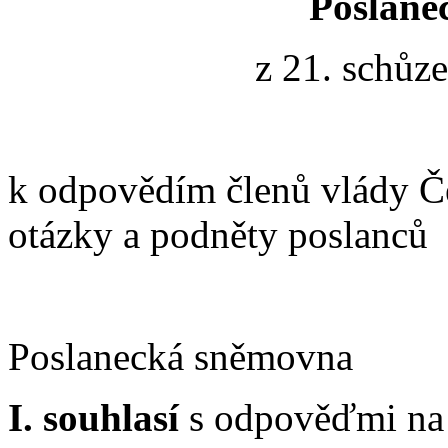
Poslane
z 21. schůz
k odpovědím členů vlády Če
otázky a podněty poslanců
Poslanecká sněmovna
I. souhlasí
s odpověďmi na 