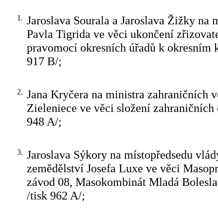
1.
Jaroslava Sourala a Jaroslava Žižky na m
Pavla Tigrida ve věci ukončení zřizovat
pravomocí okresních úřadů k okresním 
917 B/;
2.
Jana Kryčera na ministra zahraničních v
Zieleniece ve věci složení zahraničních 
948 A/;
3.
Jaroslava Sýkory na místopředsedu vlád
zemědělství Josefa Luxe ve věci Masopr
závod 08, Masokombinát Mladá Bolesl
/tisk 962 A/;