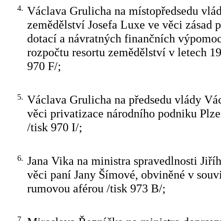
4.
Václava Grulicha na místopředsedu vlád
zemědělství Josefa Luxe ve věci zásad 
dotací a návratných finančních výpomoc
rozpočtu resortu zemědělství v letech 19
970 F/;
5.
Václava Grulicha na předsedu vlády Vá
věci privatizace národního podniku Plz
/tisk 970 I/;
6.
Jana Vika na ministra spravedlnosti Jiř
věci paní Jany Šímové, obviněné v souvis
rumovou aférou /tisk 973 B/;
7.