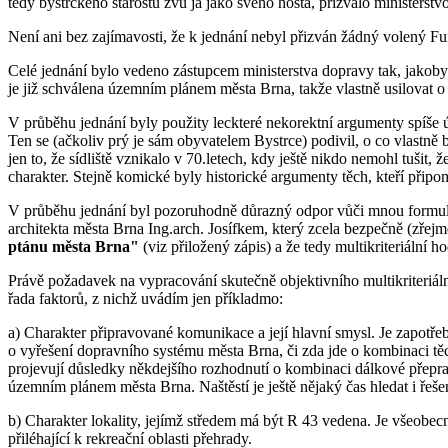
tedy bystrckého starostu zvu já jako svého hosta, přizvalo ministerstvo
Není ani bez zajímavosti, že k jednání nebyl přizván žádný volený Fun
Celé jednání bylo vedeno zástupcem ministerstva dopravy tak, jakoby 
je již schválena územním plánem města Brna, takže vlastně usilovat o
V průběhu jednání byly použity leckteré nekorektní argumenty spíše
Ten se (ačkoliv prý je sám obyvatelem Bystrce) podivil, o co vlastně b
jen to, že sídliště vznikalo v 70.letech, kdy ještě nikdo nemohl tuši
charakter. Stejně komické byly historické argumenty těch, kteří připo
V průběhu jednání byl pozoruhodně důrazný odpor vůči mnou formulo
architekta města Brna Ing.arch. Josífkem, který zcela bezpečně (zřejm
ptánu města Brna"
(viz přiložený zápis) a že tedy multikriteriální 
Právě požadavek na vypracování skutečně objektivního multikriteriáln
řada faktorů, z nichž uvádím jen příkladmo:
a) Charakter připravované komunikace a její hlavní smysl. Je zapot
o vyřešení dopravního systému města Brna, či zda jde o kombinaci tě
projevují důsledky někdejšího rozhodnutí o kombinaci dálkové přepra
územním plánem města Brna. Naštěstí je ještě nějaký čas hledat i řešení
b) Charakter lokality, jejímž středem má být R 43 vedena. Je všeobecn
přiléhající k rekreační oblasti přehrady.