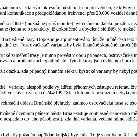
ovnatelnou s leckterým okresním městem. Jsem přesvědčen, že kdyby se 
tní komunikace s předpokládanou frekvencí přes 20.000 vozidel denně
ného sídliště (možná ne příliš moudré) bylo učiněno daleko později, než
ratné (jedná se o prakticky již dokončené a obydlené sídliště), je možn
chválené trasy. Doposud je argumentováno tím, že určité části této tr
ípadná tzv. "ostrovačická" varianta by byla finančně skutečně náročnějš
trické zaměření trasy je nutno provést v obou případech, ostrovačická 
ých a protiemisních opatření atd. Tyto faktory jsou evidentní i pro lai
žit otázku, zda případný finanční efekt u bystrcké varianty by nebyl pou
ické" varianty, alespoň podle vyjádření přítomných zástupců referátů 
edí ve smyslu zákona č.244/1992 Sb. a k tomuto posouzení nebyla pře
rekreační oblasti Brněnské přehrady, zatímco ostrovačická trasa se této
 schválené územním plánem města Brna existuje souhlasné stanovisko m
o nespadalo do jeho působnosti), zda jiná varianta, vedená mimo sídl
í byl kdy požádán například krajský hygienik. To je s podivem již i s