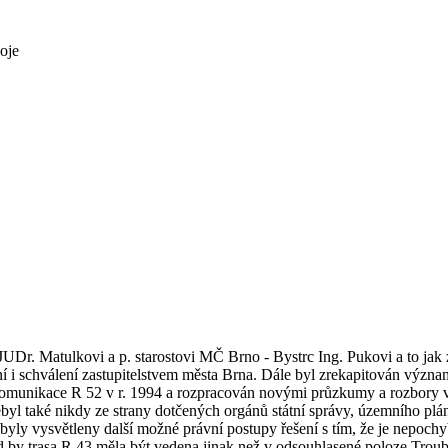
oje
i JUDr. Matulkovi a p. starostovi MČ Brno - Bystrc Ing. Pukovi a to j
 i schválení zastupitelstvem města Brna. Dále byl zrekapitován význa
komunikace R 52 v r. 1994 a rozpracován novými průzkumy a rozbory v 
byl také nikdy ze strany dotčených orgánů státní správy, územního pl
y vysvětleny další možné právní postupy řešení s tím, že je nepochy
 by trasa R 43 měla být vedena jinak než v odsouhlasené poloze Troub