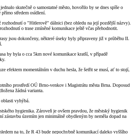
jednalo skutečně o samostatné město, hovořilo by se dnes spíše o
 přímo středem osídlení.
 rozhodnutí o "Hitlerově" dálnici (bez ohledu na její pozdější názvy).
é rozhodnutí o trase zmíněné komunikace ještě včas přehodnotit.
asy jsou dokončeny, některé úseky byly připraveny již v průběhu II.
í.
trasa by byla o cca 5km nové komunikace kratší, v případě
ky.
ze efektem momentálním v duchu hesla, že šetřit se musí, ať to stojí,
životního prostředí OÚ Brno-venkov i Magistrátu města Brna. Doposud
dložena žádná varianta.
 oblasti vyhýbá.
ěstského hygienika. Zároveň je ovšem pravdou, že městský hygienik
ištní zástavbu územím jen minimálně obydleným by neměla dopad na
 ohledem na to, že R 43 bude nepochybně komunikací daleko vyššího