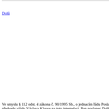
Dolů
Ve smyslu § 112 odst. 4 zákona č. 90/1995 Sb., o jednacím řádu Pos
předsedy vlády Václava Klause na tuto interpelaci. Pan poslanec Da