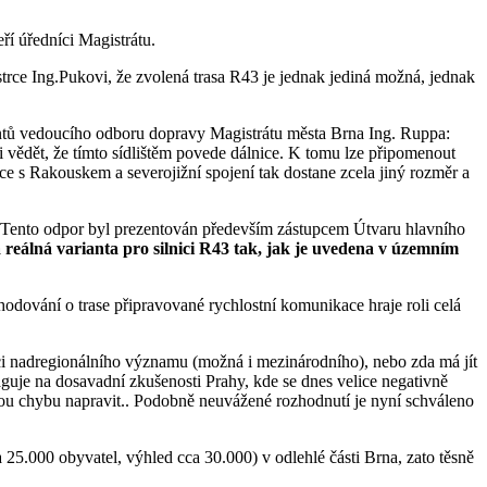
ří úředníci Magistrátu.
trce Ing.Pukovi, že zvolená trasa R43 je jednak jediná možná, jednak
entů vedoucího odboru dopravy Magistrátu města Brna Ing. Ruppa:
li vědět, že tímto sídlištěm povede dálnice. K tomu lze připomenout
ce s Rakouskem a severojižní spojení tak dostane zcela jiný rozměr a
 Tento odpor byl prezentován především zástupcem Útvaru hlavního
 reálná varianta pro silnici R43 tak, jak je uvedena v územním
hodování o trase připravované rychlostní komunikace hraje roli celá
ci nadregionálního významu (možná i mezinárodního), nebo zda má jít
guje na dosavadní zkušenosti Prahy, kde se dnes velice negativně
arou chybu napravit.. Podobně neuvážené rozhodnutí je nyní schváleno
a 25.000 obyvatel, výhled cca 30.000) v odlehlé části Brna, zato těsně