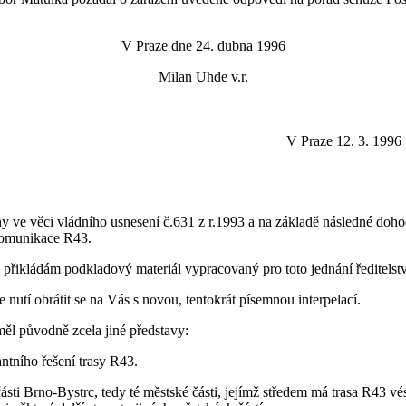
V Praze dne 24. dubna 1996
Milan Uhde v.r.
V Praze 12. 3. 1996
ny ve věci vládního usnesení č.631 z r.1993 a na základě následné do
 komunikace R43.
 přikládám podkladový materiál vypracovaný pro toto jednání ředitelst
nutí obrátit se na Vás s novou, tentokrát písemnou interpelací.
ěl původně zcela jiné představy:
ntního řešení trasy R43.
ásti Brno-Bystrc, tedy té městské části, jejímž středem má trasa R43 