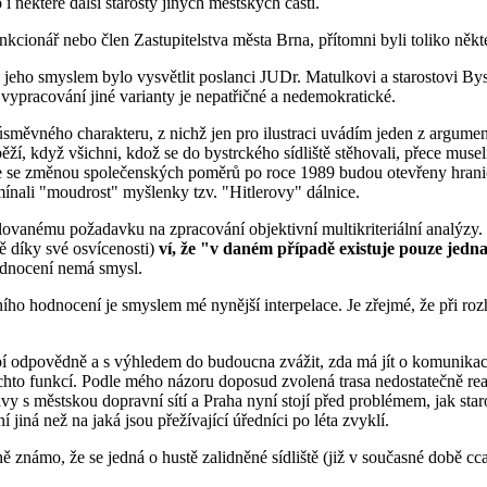
 i některé další starosty jiných městských částí.
kcionář nebo člen Zastupitelstva města Brna, přítomni byli toliko někte
jeho smyslem bylo vysvětlit poslanci JUDr. Matulkovi a starostovi Bys
 vypracování jiné varianty je nepatřičné a nedemokratické.
 úsměvného charakteru, z nichž jen pro ilustraci uvádím jeden z argum
ěží, když všichni, kdož se do bystrckého sídliště stěhovali, přece muse
t, že se změnou společenských poměrů po roce 1989 budou otevřeny hrani
mínali "moudrost" myšlenky tzv. "Hitlerovy" dálnice.
vanému požadavku na zpracování objektivní multikriteriální analýzy.
ě díky své osvícenosti)
ví, že "v daném případě existuje pouze jedna
hodnocení nemá smysl.
ího hodnocení je smyslem mé nynější interpelace. Je zřejmé, že při roz
řebí odpovědně a s výhledem do budoucna zvážit, zda má jít o komunika
chto funkcí. Podle mého názoru doposud zvolená trasa nedostatečně rea
vy s městskou dopravní sítí a Praha nyní stojí před problémem, jak st
 jiná než na jaká jsou přežívající úředníci po léta zvyklí.
ě známo, že se jedná o hustě zalidněné sídliště (již v současné době cc