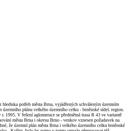
ak z hlediska potřeb města Brna, vyjádřených schváleným územním
m územního plánu velkého územního celku - brněnské sídel. region.
r. 1995. V řešení aglomerace se předmětná trasa R 43 ve variantě
ánování města Brna i okresu Brno - venkov vznesen požadavek na
bné, že územní plán města Brna i velkého územního celku brněnské
sko - Kuřirn, bylo by nutno v tomto smyslu přepracovat též