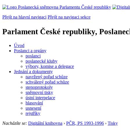
Přejít na hlavní navigaci
Přejít na navigaci sekce
Parlament České republiky, Poslane
Úvod
Poslanci a orgány
poslanci
poslanecké kluby
výbory, komise a delegace
Jednání a dokumenty
navržený pořad schůze
schválený pořad schůze
stenoprotokoly
sněmovní tisky
ústní interpelace
hlasování
usnesení
rejstříky
Nacházíte se:
Digitální knihovna
›
PČR, PS 1993-1996
›
Tisky