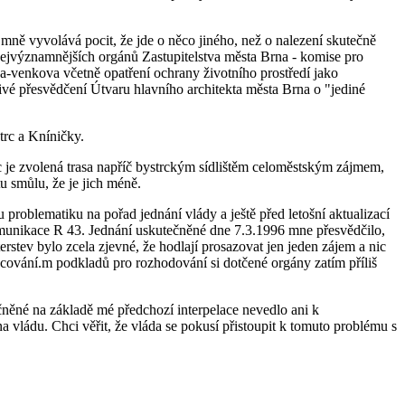
mně vyvolává pocit, že jde o něco jiného, než o nalezení skutečně
 nejvýznamnějších orgánů Zastupitelstva města Brna - komise pro
na-venkova včetně opatření ochrany životního prostředí jako
vé přesvědčení Útvaru hlavního architekta města Brna o "jediné
strc a Kníničky.
 je zvolená trasa napříč bystrckým sídlištěm celoměstským zájmem,
tu smůlu, že je jich méně.
roblematiku na pořad jednání vlády a ještě před letošní aktualizací
omunikace R 43. Jednání uskutečněné dne 7.3.1996 mne přesvědčilo,
rstev bylo zcela zjevné, že hodlají prosazovat jen jeden zájem a nic
acování.m podkladů pro rozhodování si dotčené orgány zatím příliš
ečněné na základě mé předchozí interpelace nevedlo ani k
 vládu. Chci věřit, že vláda se pokusí přistoupit k tomuto problému s