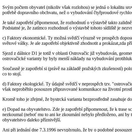
Svým počtem obyvatel (nikoliv však rozlohou) se jedná o lokalitu sr
potřebě dopravního obchvatu, než o vybudování čtyřproudové rychlos
Je také zapotřebí připomenout, že rozhodnutí o výstavbě takto zalidně
Podstatné je, že zatímco rozhodnutí o výstavbě tohoto sídliště je nezv
c) Faktory ekonomické. Ty možná svědčí výrazně ve prospěch doposud s
světové války. Je ale zapotřebí objektivně zhodnotit a prokázat,zda př
Sjezd z dálnice D1 je totiž v oblasti Ostrovačic již vybudován, geome
ostrovačické varianty by byly menší náklady na vybudování protihlukov
Současně je zapotřebí si (právě na základě pražských zkušeností) polo
co to stojí.
d) Faktory ekologické. Ty údajně svědčí v neprospěch tzv. "ostrovač
však neproběhlo posouzen připravované komunikace na životní prostř
Kromě toho je zřejmé, že bystrcká varianta bezprostředně zasahuje do 
e) Dopad na obyvatelstvo. Zde je zapotřebí připomenout, že k trase
nezkoumal (neboť mu to ani ke zkoumání nebylo předloženo, ani by t
obyvatelstvo daleko příznivější.
Ani při jednání dne 7.3.1996 nevyplynulo, že by o podobné posouzen