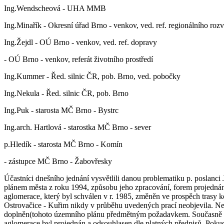
Ing.Wendscheová - UHA MMB
Ing.Minařík - Okresní úřad Brno - venkov, ved. ref. regionálního rozv
Ing.Žejdl - OÚ Brno - venkov, ved. ref. dopravy
- OÚ Brno - venkov, referát životního prostředí
Ing.Kummer - Řed. silnic ČR, pob. Brno, ved. pobočky
Ing.Nekula - Řed. silnic ČR, pob. Brno
Ing.Puk - starosta MČ Brno - Bystrc
Ing.arch. Hartlová - starostka MČ Brno - sever
p.Hledík - starosta MČ Brno - Komín
- zástupce MČ Brno - Žabovřesky
Účastníci dnešního jednání vysvětlili danou problematiku p. poslanc
plánem města z roku 1994, způsobu jeho zpracování, forem projednání
aglomerace, který byl schválen v r. 1985, změněn ve prospěch trasy 
Ostrovačice - Kuřim nikdy v průběhu uvedených prací neobjevila. Ne
doplněn(tohoto územního plánu předmětným požadavkem. Současně byl
aglomerace byl projednán a odsouhlasen dle platných předpisů. Pokud