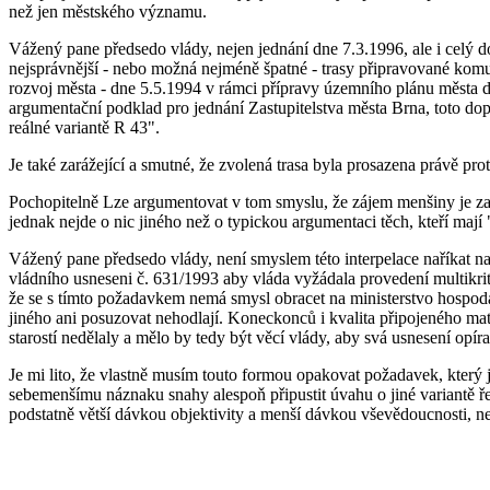
než jen městského významu.
Vážený pane předsedo vlády, nejen jednání dne 7.3.1996, ale i celý 
nejsprávnější - nebo možná nejméně špatné - trasy připravované komu
rozvoj města - dne 5.5.1994 v rámci přípravy územního plánu města do
argumentační podklad pro jednání Zastupitelstva města Brna, toto do
reálné variantě R 43".
Je také zarážející a smutné, že zvolená trasa byla prosazena právě prot
Pochopitelně Lze argumentovat v tom smyslu, že zájem menšiny je zap
jednak nejde o nic jiného než o typickou argumentaci těch, kteří mají 
Vážený pane předsedo vlády, není smyslem této interpelace naříkat na
vládního usneseni č. 631/1993 aby vláda vyžádala provedení multikr
že se s tímto požadavkem nemá smysl obracet na ministerstvo hospodářs
jiného ani posuzovat nehodlají. Koneckonců i kvalita připojeného mat
starostí nedělaly a mělo by tedy být věcí vlády, aby svá usnesení opír
Je mi lito, že vlastně musím touto formou opakovat požadavek, který j
sebemenšímu náznaku snahy alespoň připustit úvahu o jiné variantě ře
podstatně větší dávkou objektivity a menší dávkou vševědoucnosti, ne