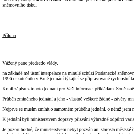
sněmovního tisku.
Příloha
Vážený pane předsedo vlády,
na základě mé ústní interpelace na minulé schůzi Poslanecké sněmov
1996 uskutečnilo v Brně jednání týkající se připravované rychlostní
Kopii zápisu z tohoto jednání pro Vaši informaci přikládám. Současně
Průběh zmíněného jednání a jeho - vlastně veškeré žádné - závěry mne 
Nejprve se musím zmínit o samotném průběhu jednání, o němž jsem m
K jednání byli ministerstvem dopravy přizváni výhradně odpůrci varia
Je pozoruhodné, že ministerstvem nebyl pozván ani starosta městské č