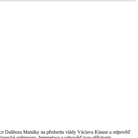
ance Dalibora Matulky na předsedu vlády Václava Klause a odpověď
slanecké sněmovny. Interpelace a odpověď jsou přílohami