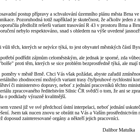
dosavadní postup přípravy a schvalování územního plánu města Brna ve 
nikace. Pozoruhodná totiž například je skutečnost, že ačkoliv jeden z
poručila předložit rešerši variant trasování R 43 v prostoru Brna a Br
poručení nebylo respektováno, snad s ohledem na výše uvedené jasnozři
i vůli těch, kterých se nejvíce týká, to jest obyvatel městských částí By
otřebí podřídit zájmům celoměstským, ale jednak je sporné, zda vůbec
"bolše" proti těm, kterých se sice problém bezprostředně týká, ale mají 
 poměry v městě Brně. Chci Vás však požádat, abyste zařadil zmíněnou p
iteriálního zhodnocení možných variant trasy čtyřpruhové rychlostní k
tví či ministerstvo dopravy, neboť z jednání pracovníků těchto ministe
eriálu zpracovaného ředitelstvím Silnic ČR svědčí o tom, že ani se zpr
ala o podklady výrazně kvalitnější.
sem vznesl již ve své předchozí ústní interpelaci, neboť jednání uskut
šení. Jsem tak nucen znovu se obrátit na Vás a Vaším prostřednictvím na
ž doposud zainteresované orgány a někteří jejich pracovníci.
Dalibor Matulka