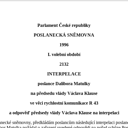
Parlament České republiky
POSLANECKÁ SNĚMOVNA
1996
I. volební období
2132
INTERPELACE
poslance Dalibora Matulky
na předsedu vlády Václava Klause
ve věci rychlostní komunikace R 43
a odpověď předsedy vlády Václava Klause na interpelaci
lanecké sněmovny, předkládám poslancům následující interpelaci posl
libor Matulka požádal o zařazení uvedené odpovědi na pořad schůze Po