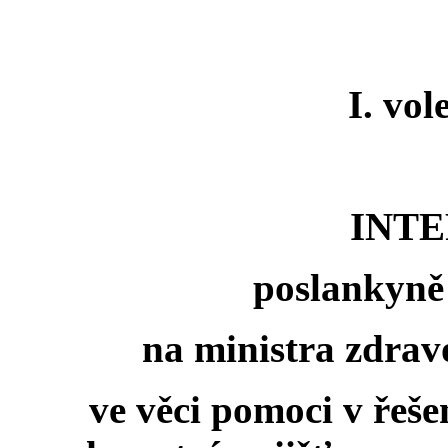
I. vo
INT
poslankyně
na ministra zdrav
ve věci pomoci v řeš