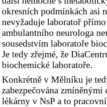
další nemocné s metabolic
okresních podmínkách asi n
nevyžaduje laboratoř přímo
ambulantního neurologa ne
sousedstvím laboratoře bio
Je tedy zřejmé, že DiaCentr
biochemické laboratoře.
Konkrétně v Mělníku je ted
zabezpečována zmíněnými o
lékárny v NsP a to pracovník