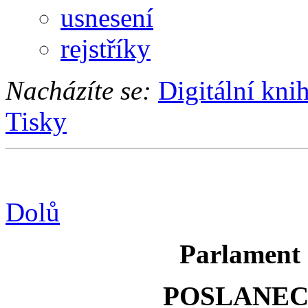
usnesení
rejstříky
Nacházíte se:
Digitální kni
Tisky
Dolů
Parlament 
POSLANE