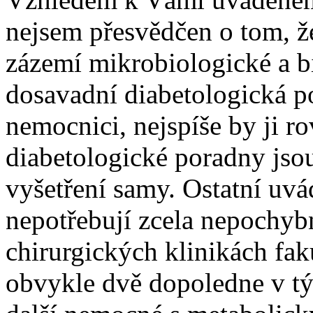
nejsem přesvědčen o tom, že
zázemí mikrobiologické a b
dosavadní diabetologická p
nemocnici, nejspíše by ji ro
diabetologické poradny jso
vyšetření samy. Ostatní uvá
nepotřebují zcela nepochyb
chirurgických klinikách fa
obvykle dvě dopoledne v tý