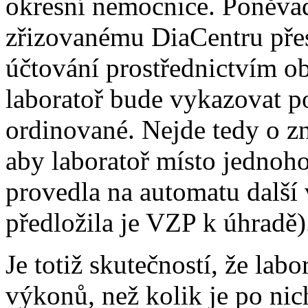
okresní nemocnice. Poněva
zřizovanému DiaCentru přest
účtování prostřednictvím obj
laboratoř bude vykazovat p
ordinované. Nejde tedy o z
aby laboratoř místo jednoh
provedla na automatu další
předložila je VZP k úhradě)
Je totiž skutečností, že labo
výkonů, než kolik je po n