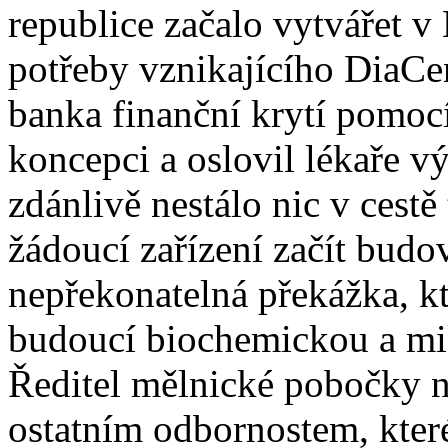
republice začalo vytvářet v
potřeby vznikajícího DiaCen
banka finanční krytí pomocí
koncepci a oslovil lékaře v
zdánlivě nestálo nic v cest
žádoucí zařízení začít budo
nepřekonatelná překážka, k
budoucí biochemickou a mik
Ředitel mělnické pobočky n
ostatním odbornostem, které