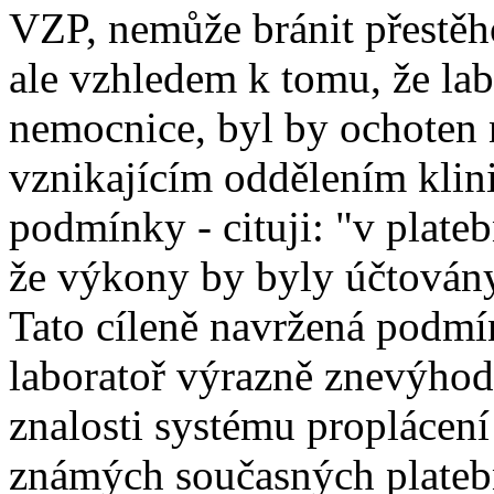
VZP, nemůže bránit přestěh
ale vzhledem k tomu, že lab
nemocnice, byl by ochoten 
vznikajícím oddělením klin
podmínky - cituji: "v plat
že výkony by byly účtovány
Tato cíleně navržená podm
laboratoř výrazně znevýhodn
znalosti systému proplácen
známých současných plateb