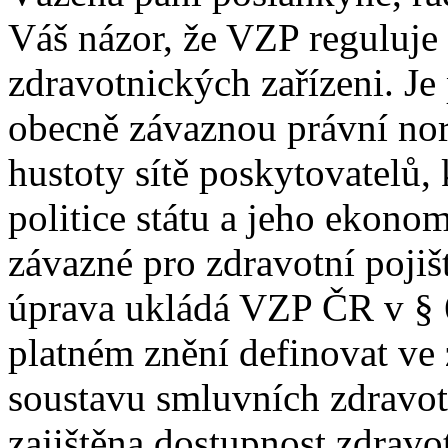
Váš názor, že VZP reguluje
zdravotnických zařízeni. Je
obecně závaznou právní no
hustoty sítě poskytovatelů,
politice státu a jeho ekon
závazné pro zdravotní pojiš
úprava ukládá VZP ČR v § 6
platném znění definovat ve
soustavu smluvních zdravot
zajištěna dostupnost zdravot