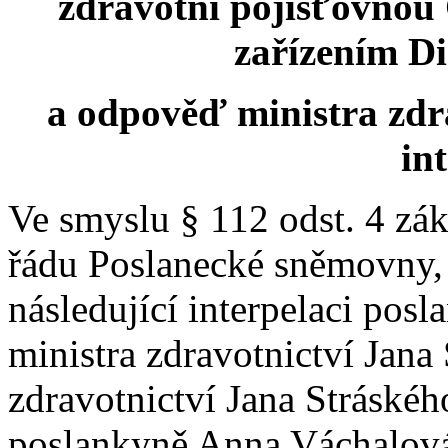
zdravotní pojišťovnou 
zařízením D
a odpověď ministra zdr
in
Ve smyslu § 112 odst. 4 zá
řádu Poslanecké sněmovny
následující interpelaci po
ministra zdravotnictví Jana
zdravotnictví Jana Stráského
poslankyně Anna Váchalová