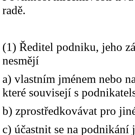
radě.
(1) Ředitel podniku, jeho z
nesmějí
a) vlastním jménem nebo na 
které souvisejí s podnikate
b) zprostředkovávat pro ji
c) účastnit se na podnikání