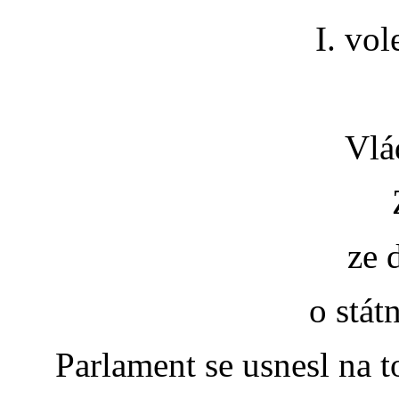
I. vo
Vlá
ze 
o stát
Parlament se usnesl na 