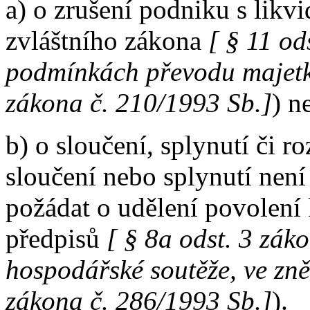
a) o zrušení podniku s likv
zvláštního zákona
[ § 11 od
podmínkách převodu majetku
zákona č. 210/1993 Sb.]
) n
b) o sloučení, splynutí či 
sloučení nebo splynutí nen
požádat o udělení povolení 
předpisů
[ § 8a odst. 3 zák
hospodářské soutěže, ve zn
zákona č. 286/1993 Sb.]
).