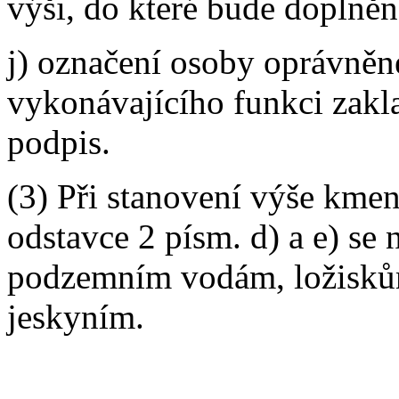
výši, do které bude doplně
j) označení osoby oprávněn
vykonávajícího funkci zakla
podpis.
(3) Při stanovení výše kme
odstavce 2 písm. d) a e) se
podzemním vodám, ložiskům
jeskyním.