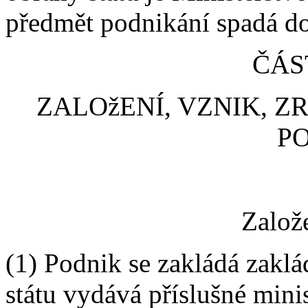
předmět podnikání spadá do
ČÁS
ZALOžENÍ, VZNIK, Z
P
Založ
(1) Podnik se zakládá zaklá
státu vydává příslušné minis