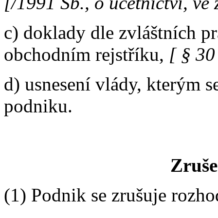
[/1991 Sb., o účetnictví, ve
c) doklady dle zvláštních p
obchodním rejstříku,
[ § 30
d) usnesení vlády, kterým s
podniku.
Zruše
(1) Podnik se zrušuje rozho