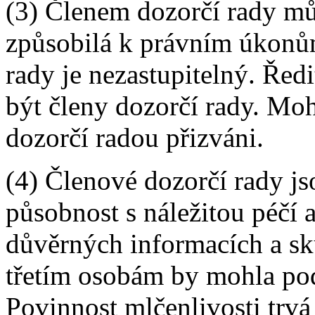
(3) Členem dozorčí rady mů
způsobilá k právním úkonů
rady je nezastupitelný. Řed
být členy dozorčí rady. Moh
dozorčí radou přizváni.
(4) Členové dozorčí rady j
působnost s náležitou péčí 
důvěrných informacích a sk
třetím osobám by mohla po
Povinnost mlčenlivosti trvá