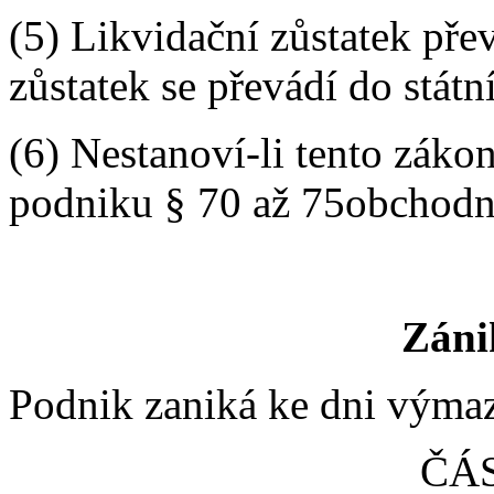
(5) Likvidační zůstatek přev
zůstatek se převádí do státn
(6) Nestanoví-li tento zákon
podniku § 70 až 75obchodn
Záni
Podnik zaniká ke dni výmaz
ČÁS