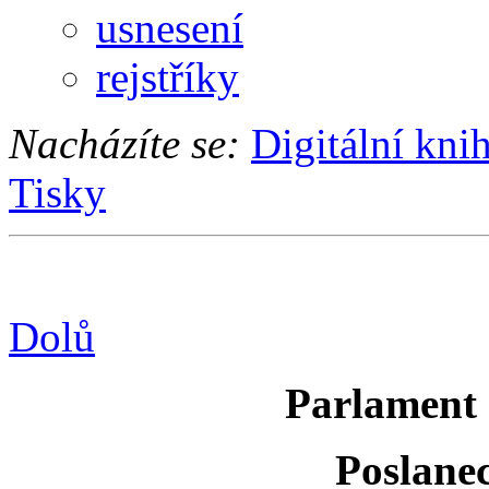
usnesení
rejstříky
Nacházíte se:
Digitální kni
Tisky
Dolů
Parlament 
Poslane