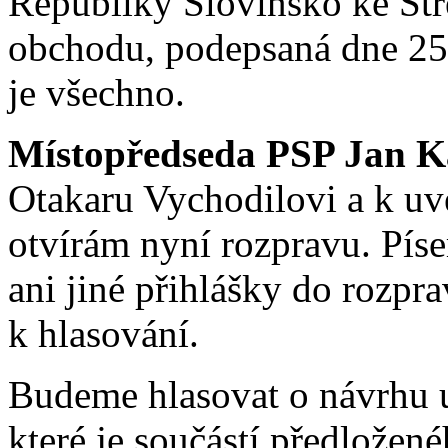
Republiky Slovinsko ke St
obchodu, podepsaná dne 25.
je všechno.
Místopředseda PSP Jan K
Otakaru Vychodilovi a k u
otvírám nyní rozpravu. Pí
ani jiné přihlášky do rozpra
k hlasování.
Budeme hlasovat o návrhu 
které je součástí předložen