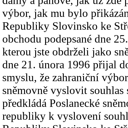
dámy a pánové, jak už zde p
výbor, jak mu bylo přikázá
Republiky Slovinsko ke St
obchodu podepsané dne 25.l
kterou jste obdrželi jako s
dne 21. února 1996 přijal d
smyslu, že zahraniční výbo
sněmovně vyslovit souhlas 
předkládá Poslanecké sněm
republiky k vyslovení souh