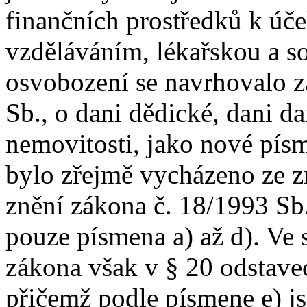
finančních prostředků k úč
vzděláváním, lékařskou a so
osvobození se navrhovalo z
Sb., o dani dědické, dani d
nemovitosti, jako nové písm
bylo zřejmě vycházeno ze z
znění zákona č. 18/1993 Sb
pouze písmena a) až d). Ve 
zákona však v § 20 odstavec
přičemž podle písmene e) j