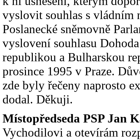
k ní usnesení, kterým dopo
vyslovit souhlas s vládním
Poslanecké sněmovně Parla
vyslovení souhlasu Dohod
republikou a Bulharskou re
prosince 1995 v Praze. Důvo
zde byly řečeny naprosto e
dodal. Děkuji.
Místopředseda PSP Jan K
Vychodilovi a otevírám roz