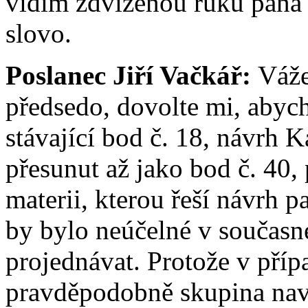
vidím zdviženou ruku pana
slovo.
Poslanec Jiří Vačkář:
Váže
předsedo, dovolte mi, abych
stávající bod č. 18, návrh 
přesunut až jako bod č. 40, 
materii, kterou řeší návrh p
by bylo neúčelné v současn
projednávat. Protože v přípa
pravděpodobně skupina nav