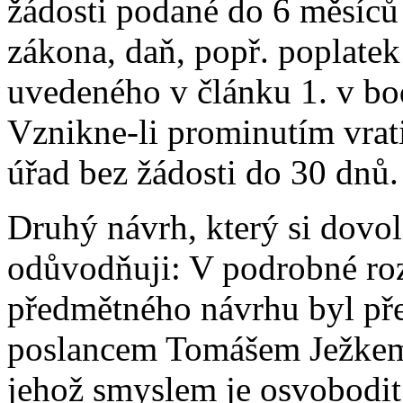
žádosti podané do 6 měsíců
zákona, daň, popř. poplate
uvedeného v článku 1. v bo
Vznikne-li prominutím vratit
úřad bez žádosti do 30 dnů.
Druhý návrh, který si dovol
odůvodňuji: V podrobné roz
předmětného návrhu byl př
poslancem Tomášem Ježkem
jehož smyslem je osvobodit