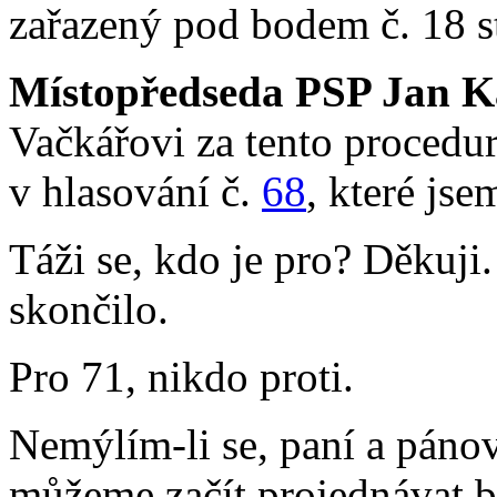
zařazený pod bodem č. 18 s
Místopředseda PSP Jan K
Vačkářovi za tento proced
v hlasování č.
68
, které jse
Táži se, kdo je pro? Děkuji
skončilo.
Pro 71, nikdo proti.
Nemýlím-li se, paní a pánov
můžeme začít projednávat 