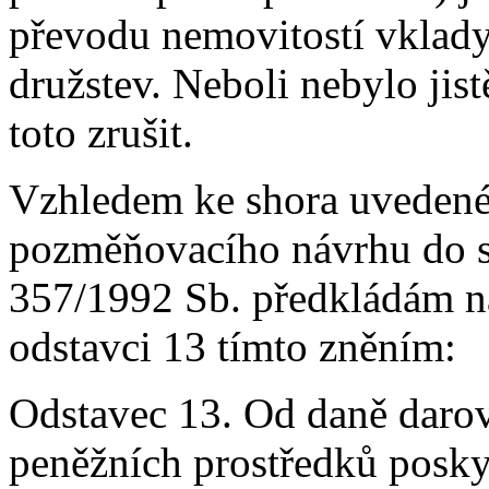
převodu nemovitostí vklady
družstev. Neboli nebylo jis
toto zrušit.
Vzhledem ke shora uveden
pozměňovacího návrhu do st
357/1992 Sb. předkládám ná
odstavci 13 tímto zněním:
Odstavec 13. Od daně darov
peněžních prostředků poskyt