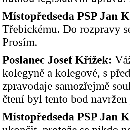
Místopředseda PSP Jan K
Třebickému. Do rozpravy se
Prosím.
Poslanec Josef Křížek:
Váž
kolegyně a kolegové, s př
zpravodaje samozřejmě souh
čtení byl tento bod navržen
Místopředseda PSP Jan K
ukončit, protože se nikdo n