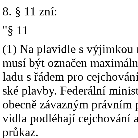
8. § 11 zní:
"§ 11
(1) Na plavidle s výjimkou
musí být označen maximální
ladu s řádem pro cejchování
ské plavby. Federální minis
obecně závazným právním p
vidla podléhají cejchování 
průkaz.