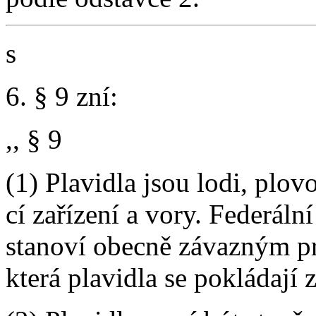
s
6. § 9 zní:
,, § 9
(1) Plavidla jsou lodi, plov
cí zařízení a vory. Federáln
stanoví obecně závazným p
která plavidla se pokládají 