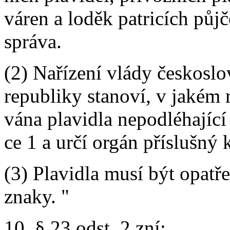
váren a loděk patricích pů
správa.
(2) Nařízení vlády českoslo
republiky stanoví, v jakém
vána plavidla nepodléhající
ce 1 a určí orgán příslušný 
(3) Plavidla musí být opat
znaky. "
10. § 23 odst. 2 zní: