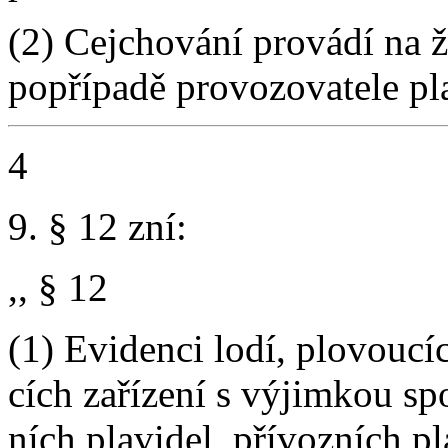
(2) Cejchování provádí na 
popřípadě provozovatele pla
4
9. § 12 zní:
,, § 12
(1) Evidenci lodí, plovoucí
cích zařízení s výjimkou sp
ních plavidel, přívozních pl