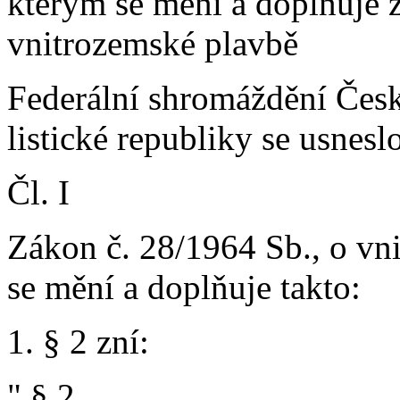
kterým se mění a doplňuje 
vnitrozemské plavbě
Federální shromáždění Česk
listické republiky se usnes
Čl. I
Zákon č. 28/1964 Sb., o vn
se mění a doplňuje takto:
1. § 2 zní:
" § 2