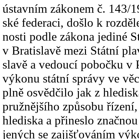
ústavním zákonem č. 143/19
ské federaci, došlo k rozděl
nosti podle zákona jediné S
v Bratislavě mezi Státní pla
slavě a vedoucí pobočku v P
výkonu státní správy ve věc
plně osvědčilo jak z hledis
pružnějšího způsobu řízení
hlediska a přineslo značno
jených se zajišťováním výko