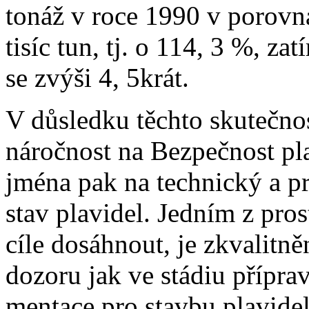
tonáž v roce 1990 v porovn
tisíc tun, tj. o 114, 3 %, z
se zvýši 4, 5krát.
V důsledku těchto skutečnost
náročnost na Bezpečnost pl
jména pak na technický a p
stav plavidel. Jedním z pros
cíle dosáhnout, je zkvalitn
dozoru jak ve stádiu přípra
mentace pro stavbu plavidel 