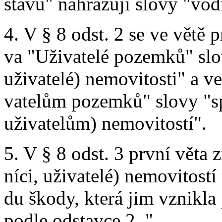
stavů" nahrazují slovy "vodn
4. V § 8 odst. 2 se ve větě p
va "Uživatelé pozemků" slov
uživatelé) nemovitosti" a ve
vatelům pozemků" slovy "s
uživatelům) nemovitostí".
5. V § 8 odst. 3 první věta z
níci, uživatelé) nemovitostí
du škody, která jim vznikla
podle odstavce 2. "