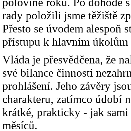
polovině roku. Po dohodě s
rady položili jsme těžiště 
Přesto se úvodem alespoň 
přístupu k hlavním úkolům 
Vláda je přesvědčena, že na
své bilance činnosti nezahr
prohlášení. Jeho závěry js
charakteru, zatímco údobí n
krátké, prakticky - jak sami 
měsíců.