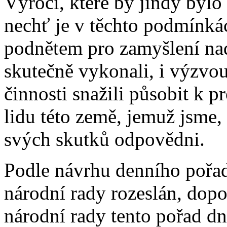
Výročí, které by jindy bylo
nechť je v těchto podmínká
podnětem pro zamyšlení nad 
skutečně vykonali, i výzvou
činnosti snažili působit k p
lidu této země, jemuž jsme,
svých skutků odpovědni.
Podle návrhu denního pořad
národní rady rozeslán, dop
národní rady tento pořad dn