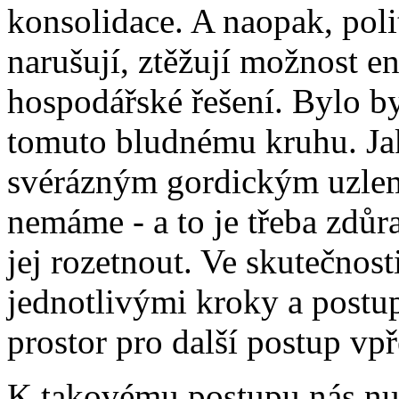
konsolidace. A naopak, polit
narušují, ztěžují možnost en
hospodářské řešení. Bylo b
tomuto bludnému kruhu. Jakk
svérázným gordickým uzle
nemáme - a to je třeba zdůr
jej rozetnout. Ve skutečnost
jednotlivými kroky a postup
prostor pro další postup vpř
K takovému postupu nás nut