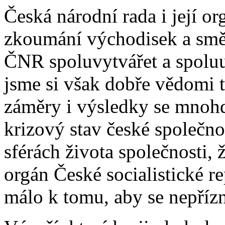
Česká národní rada i její o
zkoumání východisek a směr
ČNR spoluvytvářet a spoluu
jsme si však dobře vědomi 
záměry i výsledky se mnohde 
krizový stav české společno
sférách života společnosti, 
orgán České socialistické r
málo k tomu, aby se nepřízn