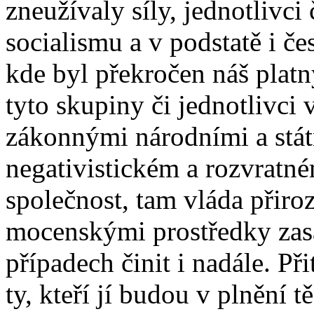
zneužívaly síly, jednotlivci
socialismu a v podstatě i č
kde byl překročen náš platný
tyto skupiny či jednotlivci
zákonnými národními a stát
negativistickém a rozvratné
společnost, tam vláda přir
mocenskými prostředky zasá
případech činit i nadále. Př
ty, kteří jí budou v plnění