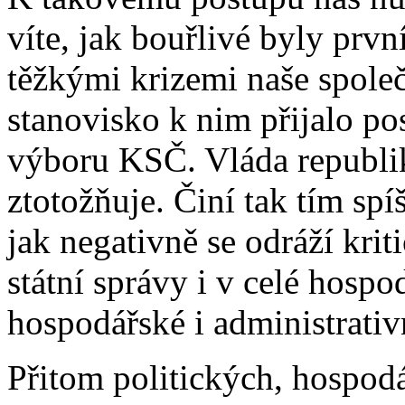
víte, jak bouřlivé byly prvn
těžkými krizemi naše spole
stanovisko k nim přijalo po
výboru KSČ. Vláda republiky
ztotožňuje. Činí tak tím sp
jak negativně se odráží krit
státní správy i v celé hospo
hospodářské i administrativn
Přitom politických, hospodá