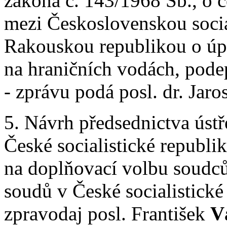
zákona č. 143/1968 Sb., o 
mezi Československou socia
Rakouskou republikou o úp
na hraničních vodách, pode
- zprávu podá posl. dr. Jaro
5. Návrh předsednictva úst
České socialistické republi
na doplňovací volbu soudců
soudů v České socialistické
zpravodaj posl. František
V