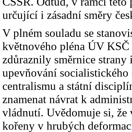
ČSSR. Odtud, v rámci této po
určující i zásadní směry česk
V plném souladu se stanovi
květnového pléna ÚV KSČ vl
zdůraznily směrnice strany i
upevňování socialistického
centralismu a státní discip
znamenat návrat k adminis
vládnutí. Uvědomuje si, že 
kořeny v hrubých deformac