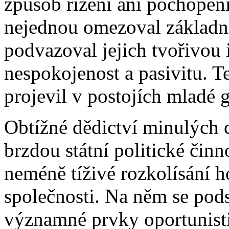
způsob řízení ani pochopení
nejednou omezoval základn
podvazoval jejich tvořivou i
nespokojenost a pasivitu. T
projevil v postojích mladé 
Obtížné dědictví minulých 
brzdou státní politické činn
neméně tíživé rozkolísání ho
společnosti. Na něm se pod
významné prvky oportunisti