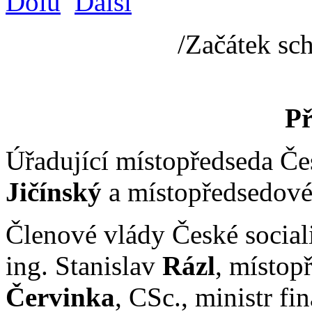
Dolů
Další
/Začátek sc
Př
Úřadující místopředseda Če
Jičínský
a místopředsedov
Členové vlády České social
ing. Stanislav
Rázl
, místop
Červinka
, CSc., ministr f