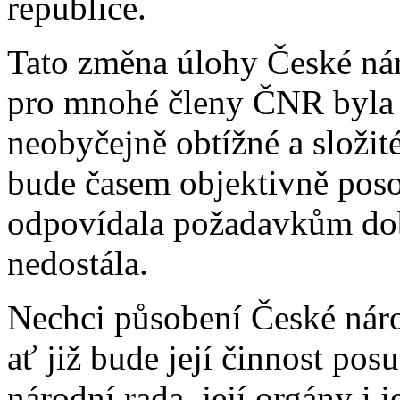
republice.
Tato změna úlohy České nár
pro mnohé členy ČNR byla 
neobyčejně obtížné a složité
bude časem objektivně poso
odpovídala požadavkům doby
nedostála.
Nechci působení České národ
ať již bude její činnost pos
národní rada, její orgány i j