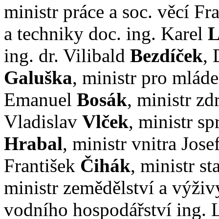
ministr práce a soc. věcí Fr
a techniky doc. ing. Karel
L
ing. dr. Vilibald
Bezdíček
, 
Galuška
, ministr pro mlád
Emanuel
Bosák
, ministr z
Vladislav
Vlček
, ministr s
Hrabal
, ministr vnitra Jose
František
Čihák
, ministr s
ministr zemědělství a výživ
vodního hospodářství ing. 