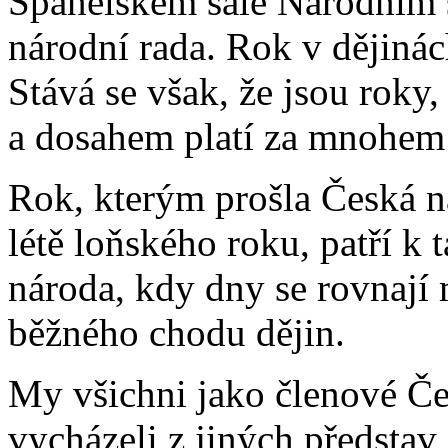
Španělském sále Národním
národní rada. Rok v dějinác
Stává se však, že jsou rok
a dosahem platí za mnohem 
Rok, kterým prošla Česká n
létě loňského roku, patří k
národa, kdy dny se rovnají
běžného chodu dějin.
My všichni jako členové Č
vycházeli z jiných představ