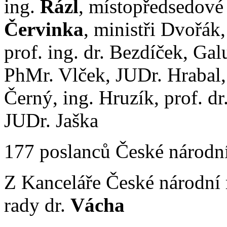
ing.
Rázl
, místopředsedové
Červinka
, ministři Dvořák,
prof. ing. dr. Bezdíček, Ga
PhMr. Vlček, JUDr. Hrabal,
Černý, ing. Hruzík, prof. d
JUDr. Jaška
177 poslanců České národní 
Z Kanceláře České národní 
rady dr.
Vácha