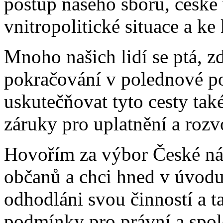
postup našeho sboru, české 
vnitropolitické situace a ke
Mnoho našich lidí se ptá, z
pokračování v polednové pol
uskutečňovat tyto cesty tak
záruky pro uplatnění a rozv
Hovořím za výbor České ná
občanů a chci hned v úvodu 
odhodláni svou činností a t
podmínky pro právní a spol