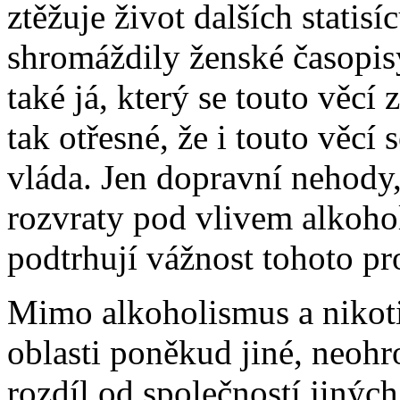
ztěžuje život dalších statisíc
shromáždily ženské časopis
také já, který se touto věcí
tak otřesné, že i touto věc
vláda. Jen dopravní nehody
rozvraty pod vlivem alkohol
podtrhují vážnost tohoto p
Mimo alkoholismus a nikoti
oblasti poněkud jiné, neohro
rozdíl od společností jinýc