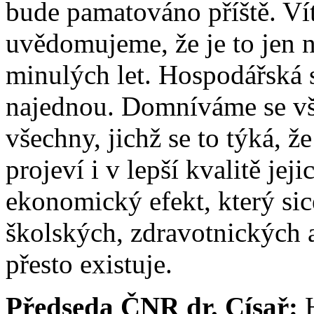
bude pamatováno příště. Vítá
uvědomujeme, že je to jen n
minulých let. Hospodářská s
najednou. Domníváme se vša
všechny, jichž se to týká, ž
projeví i v lepší kvalitě jej
ekonomický efekt, který sice
školských, zdravotnických a
přesto existuje.
Předseda ČNR dr. Císař:
H