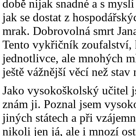
době nijak snadné a s myslí
jak se dostat z hospodářský
mrak. Dobrovolná smrt Jana
Tento vykřičník zoufalství,
jednotlivce, ale mnohých ml
ještě vážnější věcí než stav
Jako vysokoškolský učitel j
znám ji. Poznal jsem vysok
jiných státech a při vzájem
nikoli jen já, ale i mnozí os