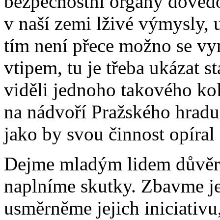
bezpečnostní orgány dovedou
v naší zemi lživé výmysly, u
tím není přece možno se vy
vtipem, tu je třeba ukázat st
viděli jednoho takového kol
na nádvoří Pražského hradu
jako by svou činnost opíral
Dejme mladým lidem důvěru 
naplníme skutky. Zbavme je 
usměrněme jejich iniciativu