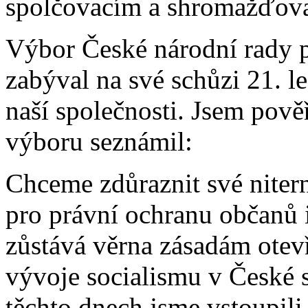
spolčovacím a shromažďov
Výbor České národní rady p
zabýval na své schůzi 21. l
naší společnosti. Jsem pově
výboru seznámil:
Chceme zdůraznit své niter
pro právní ochranu občanů 
zůstává věrna zásadám otev
vývoje socialismu v České s
těchto dnech jsme vstoupili 