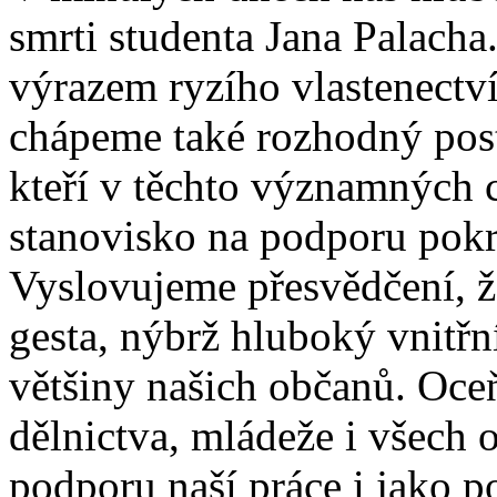
smrti studenta Jana Palacha.
výrazem ryzího vlastenectv
chápeme také rozhodný post
kteří v těchto významných ch
stanovisko na podporu pokr
Vyslovujeme přesvědčení, ž
gesta, nýbrž hluboký vnitřn
většiny našich občanů. Oceň
dělnictva, mládeže i všech 
podporu naší práce i jako p