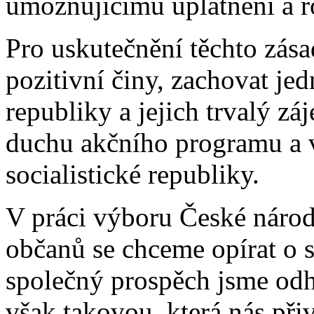
umožňujícímu uplatnění a r
Pro uskutečnění těchto zás
pozitivní činy, zachovat je
republiky a jejich trvalý zá
duchu akčního programu a 
socialistické republiky.
V práci výboru České národ
občanů se chceme opírat o s
společný prospěch jsme odho
však takovou, která nás př