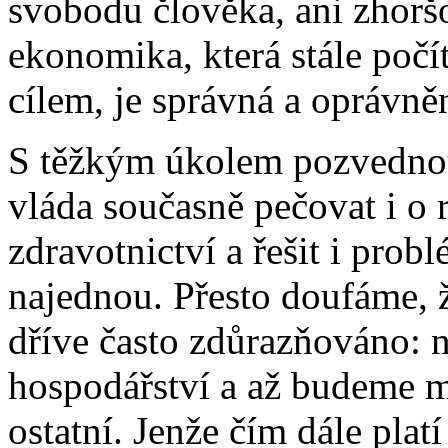
svobodu člověka, ani zhoršo
ekonomika, která stále poč
cílem, je správná a oprávně
S těžkým úkolem pozvednou
vláda současně pečovat i o r
zdravotnictví a řešit i prob
najednou. Přesto doufáme, ž
dříve často zdůrazňováno:
hospodářství a až budeme mí
ostatní. Jenže čím dále plat