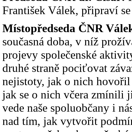
František Válek, připraví se
Místopředseda ČNR Vále
současná doba, v níž prožív
projevy společenské aktivity
druhé straně pociťovat záva
nejistoty, jak o nich hovoři
jak se o nich včera zmínili j
vede naše spoluobčany i n
nad tím, jak vytvořit podm