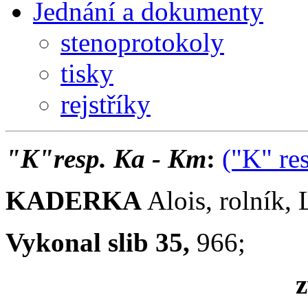
Jednání a dokumenty
stenoprotokoly
tisky
rejstříky
"K"resp. Ka - Km
:
("K" re
KADERKA
Alois, rolník, 
Vykonal slib 35,
966;
z