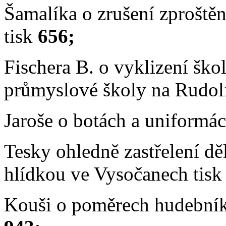
Šamalíka o zrušení zproštěn
tisk
656;
Fischera B. o vyklizení šk
průmyslové školy na Rudolf
Jaroše o botách a uniformá
Tesky ohledně zastřelení d
hlídkou ve Vysočanech tis
Kouši o
poměrech hudebníků