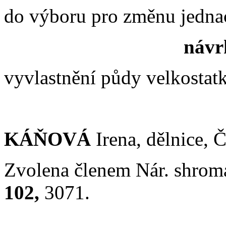
do výboru pro změnu jedna
návrh
vyvlastnění půdy velkostatk
KÁŇOVÁ
Irena, dělnice, Č
Zvolena členem Nár. shro
102,
3071.