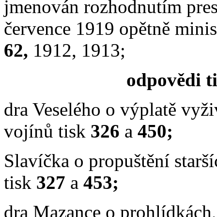
jmenován rozhodnutím presi
července 1919 opětně minist
62,
1912, 1913;
odpovědi ti
dra Veselého o
výplatě vyž
vojínů tisk
326
a
450;
Slavíčka o propuštění starš
tisk
327
a
453;
dra Mazance o prohlídkách,