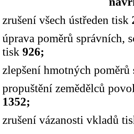
návrh
zrušení všech ústředen tisk
úprava poměrů správních, 
tisk
926;
zlepšení hmotných poměrů s
propuštění zemědělců povol
1352;
zrušení vázanosti vkladů ti