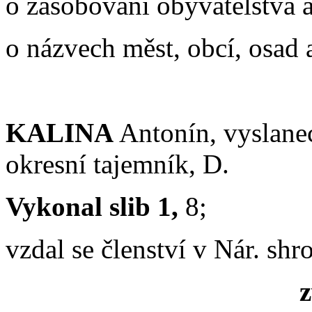
o zásobování obyvatelstva a
o
názvech měst, obcí, osad 
KALINA
Antonín, vyslanec
okresní tajemník, D.
Vykonal slib 1,
8;
vzdal se členství v Nár. sh
z