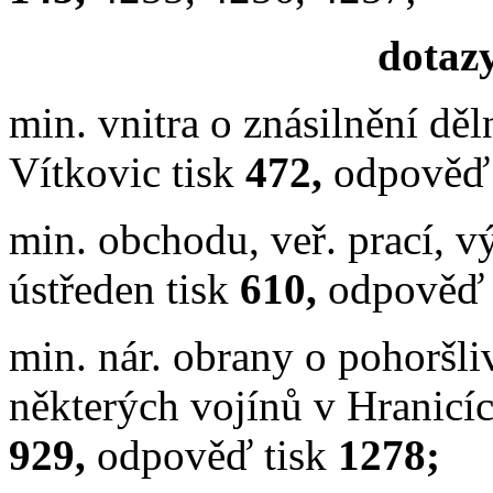
dotazy
min. vnitra o znásilnění d
Vítkovic tisk
472,
odpověď
min. obchodu, veř. prací, v
ústředen tisk
610,
odpověď 
min. nár. obrany o pohoršl
některých vojínů v Hranicíc
929,
odpověď tisk
1278;