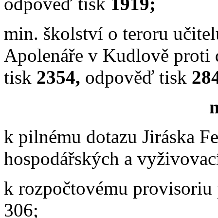
odpověď tisk
1919;
min. školství o teroru učit
Apolenáře v Kudlově proti 
tisk
2354,
odpověď tisk
28
m
k pilnému dotazu Jiráska F
hospodářských a vyživova
k rozpočtovému provisoriu p
306;