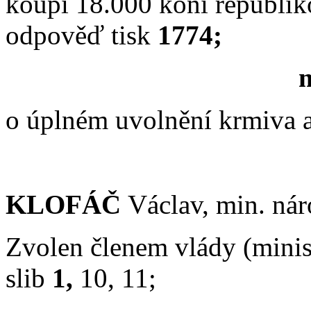
koupi 18.000 koní republi
odpověď tisk
1774;
m
o
úplném uvolnění krmiva 
KLOFÁČ
Václav, min. nár
Zvolen členem vlády (minis
slib
1,
10, 11;