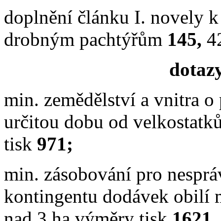
doplnění článku I. novely k
drobným pachtýřům
145,
4
dotazy
min. zemědělství a vnitra 
určitou dobu od velkostatků
tisk
971;
min. zásobování pro nesprá
kontingentu dodávek obilí 
nad 3 ha výměry tisk
1621