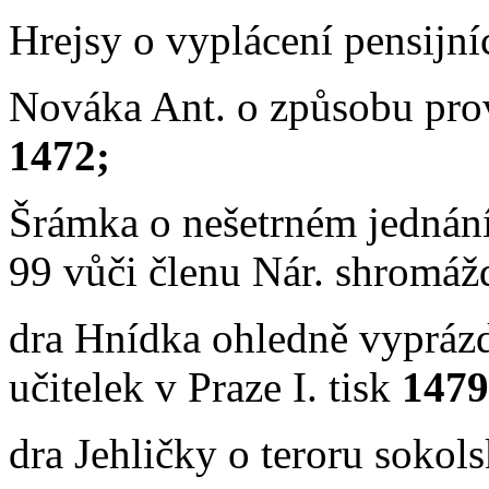
Hrejsy o vyplácení pensijní
Nováka Ant. o způsobu prov
1472;
Šrámka o nešetrném jednání v
99 vůči členu Nár. shromáž
dra Hnídka ohledně vyprázd
učitelek v Praze I. tisk
1479
dra Jehličky o teroru sokols