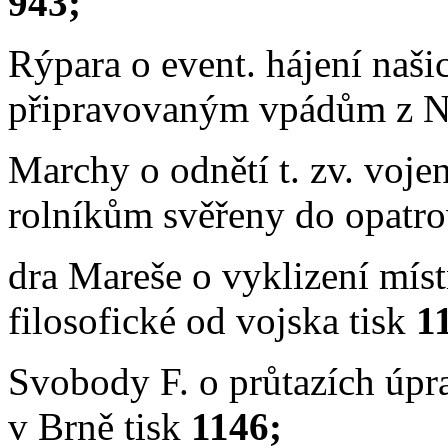
943;
Rýpara o event. hájení naši
připravovaným vpádům z N
Marchy o odnětí t. zv. voje
rolníkům svěřeny do opatro
dra Mareše o vyklizení míst
filosofické od vojska tisk
1
Svobody F. o průtazích úpr
v Brně tisk
1146;