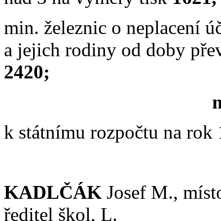
min. železnic o neplacení ú
a jejich rodiny od doby pře
2420;
m
k státnímu rozpočtu na rok
KADLČÁK
Josef M., míst
ředitel škol, L.