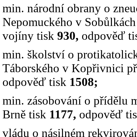
min. národní obrany o zneuc
Nepomuckého v Sobůlkách a
vojíny tisk
930,
odpověď t
min. školství o protikatolick
Táborského v Kopřivnici při
odpověď tisk
1508;
min. zásobování o přídělu 
Brně tisk
1177,
odpověď ti
vládu o
násilném rekvirov