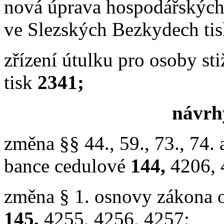
nová úprava hospodářských
ve Slezských Bezkydech ti
zřízení útulku pro osoby st
tisk
2341;
návrhy
změna §§ 44., 59., 73., 74.
bance cedulové
144,
4206, 
změna § 1. osnovy zákona o
145,
4255, 4256, 4257;