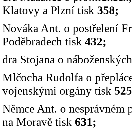
Klatovy a Plzní tisk
358;
Nováka Ant. o
postřelení F
Poděbradech tisk
432;
dra Stojana o náboženských 
Mlčocha Rudolfa o přepláce
vojenskými orgány tisk
525
Němce Ant. o
nesprávném p
na Moravě tisk
631;