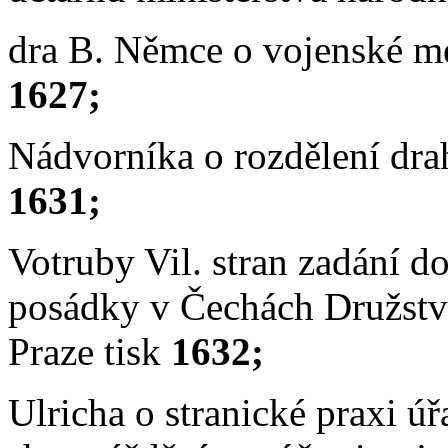
dra B. Němce o vojenské met
1627;
Nádvorníka o rozdělení dra
1631;
Votruby Vil. stran zadání 
posádky v Čechách Družstv
Praze tisk
1632;
Ulricha o stranické praxi ú