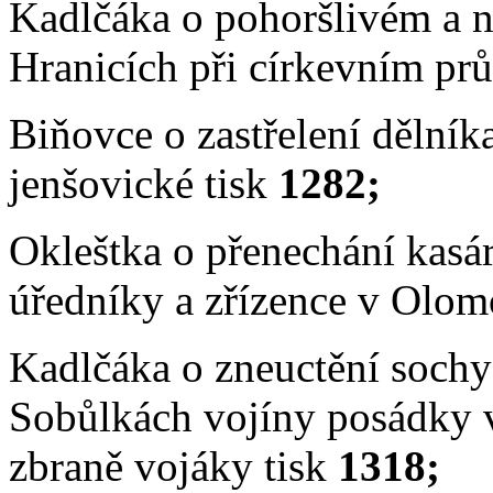
Kadlčáka o pohoršlivém a
n
Hranicích při církevním pr
Biňovce o zastřelení dělník
jenšovické tisk
1282;
Okleštka o přenechání kasár
úředníky a zřízence v Olom
Kadlčáka o zneuctění soch
Sobůlkách vojíny posádky v
zbraně vojáky tisk
1318;