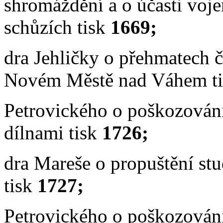
shromáždění a o účasti voj
schůzích tisk
1669;
dra Jehličky o přehmatech č
Novém Městě nad Váhem t
Petrovického o poškozován
dílnami tisk
1726;
dra Mareše o propuštění st
tisk
1727;
Petrovického o poškozování