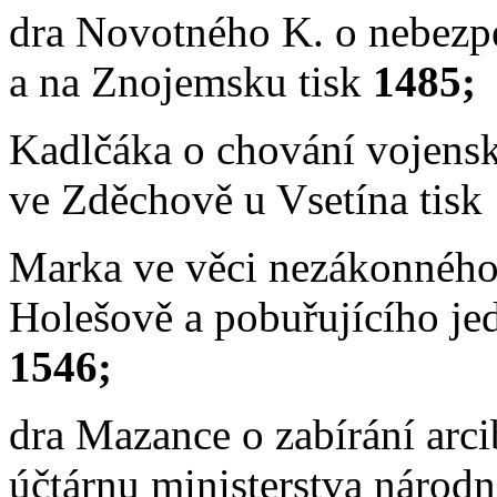
dra Novotného K. o nebezpe
a na Znojemsku tisk
1485;
Kadlčáka o chování vojensk
ve Zděchově u Vsetína tisk
Marka ve věci nezákonného
Holešově a pobuřujícího jed
1546;
dra Mazance o zabírání arc
účtárnu ministerstva národn