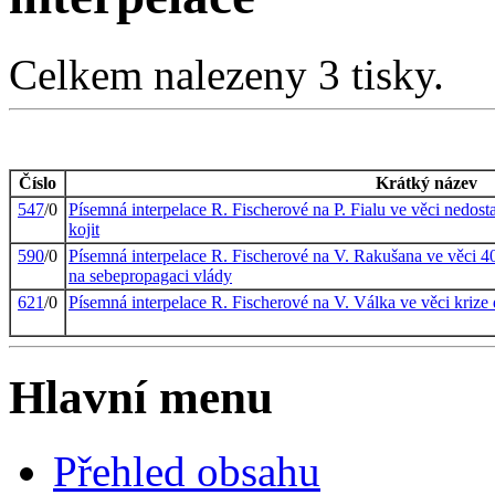
Celkem nalezeny 3 tisky.
Číslo
Krátký název
547
/0
Písemná interpelace R. Fischerové na P. Fialu ve věci nedo
kojit
590
/0
Písemná interpelace R. Fischerové na V. Rakušana ve věci 4
na sebepropagaci vlády
621
/0
Písemná interpelace R. Fischerové na V. Válka ve věci krize 
Hlavní menu
Přehled obsahu