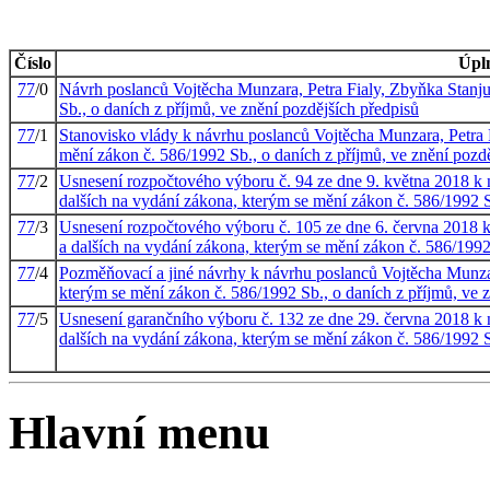
Číslo
Úpl
77
/0
Návrh poslanců Vojtěcha Munzara, Petra Fialy, Zbyňka Stanju
Sb., o daních z příjmů, ve znění pozdějších předpisů
77
/1
Stanovisko vlády k návrhu poslanců Vojtěcha Munzara, Petra F
mění zákon č. 586/1992 Sb., o daních z příjmů, ve znění pozd
77
/2
Usnesení rozpočtového výboru č. 94 ze dne 9. května 2018 k 
dalších na vydání zákona, kterým se mění zákon č. 586/1992 S
77
/3
Usnesení rozpočtového výboru č. 105 ze dne 6. června 2018 k
a dalších na vydání zákona, kterým se mění zákon č. 586/1992 
77
/4
Pozměňovací a jiné návrhy k návrhu poslanců Vojtěcha Munzar
kterým se mění zákon č. 586/1992 Sb., o daních z příjmů, ve 
77
/5
Usnesení garančního výboru č. 132 ze dne 29. června 2018 k 
dalších na vydání zákona, kterým se mění zákon č. 586/1992 S
Hlavní menu