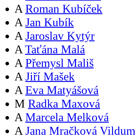
A
Roman Kubíček
A
Jan Kubík
A
Jaroslav Kytýr
A
Taťána Malá
A
Přemysl Mališ
A
Jiří Mašek
A
Eva Matyášová
M
Radka Maxová
A
Marcela Melková
A
Jana Mračková Vildum