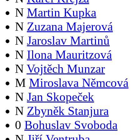
N
Martin Kupka
N
Zuzana Majerová
N
Jaroslav Martinů
N
Ilona Mauritzová
N
Vojtěch Munzar
M
Miroslava Němcová
N
Jan Skopeček
N
Zbyněk Stanjura
0
Bohuslav Svoboda
N
Jiří Ventruba