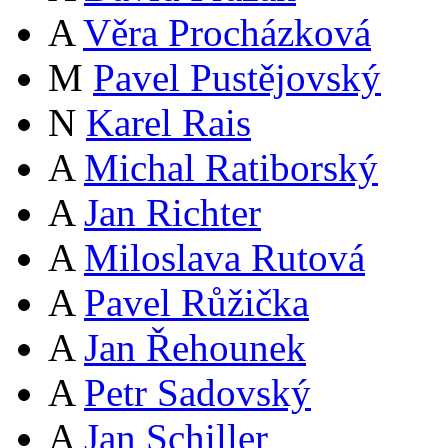
A
Věra Procházková
M
Pavel Pustějovský
N
Karel Rais
A
Michal Ratiborský
A
Jan Richter
A
Miloslava Rutová
A
Pavel Růžička
A
Jan Řehounek
A
Petr Sadovský
A
Jan Schiller