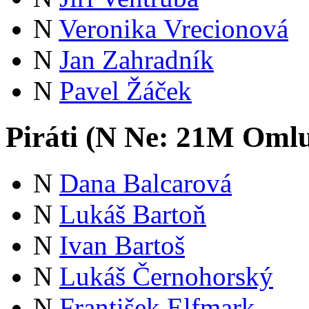
N
Veronika Vrecionová
N
Jan Zahradník
N
Pavel Žáček
Piráti (
N
Ne:
21
M
Omlu
N
Dana Balcarová
N
Lukáš Bartoň
N
Ivan Bartoš
N
Lukáš Černohorský
N
František Elfmark