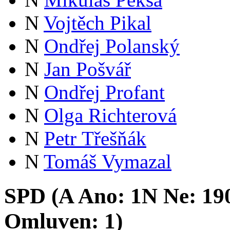
N
Vojtěch Pikal
N
Ondřej Polanský
N
Jan Pošvář
N
Ondřej Profant
N
Olga Richterová
N
Petr Třešňák
N
Tomáš Vymazal
SPD (
A
Ano:
1
N
Ne:
19
Omluven:
1
)