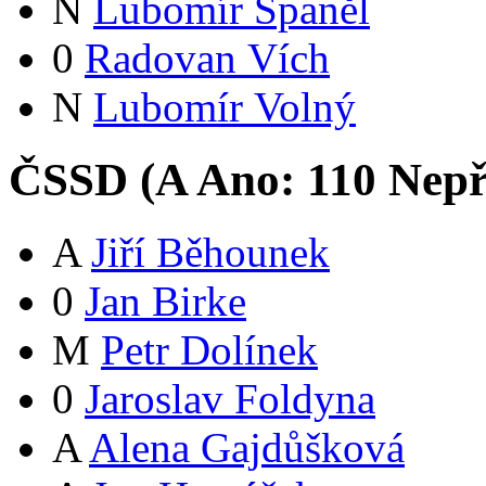
N
Lubomír Španěl
0
Radovan Vích
N
Lubomír Volný
ČSSD (
A
Ano:
11
0
Nepř
A
Jiří Běhounek
0
Jan Birke
M
Petr Dolínek
0
Jaroslav Foldyna
A
Alena Gajdůšková