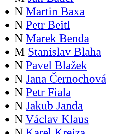
N
Martin Baxa
N
Petr Beitl
N
Marek Benda
M
Stanislav Blaha
N
Pavel Blažek
N
Jana Černochová
N
Petr Fiala
N
Jakub Janda
N
Václav Klaus
N
Karel Krejza