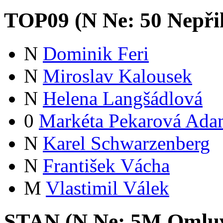
TOP09 (
N
Ne:
5
0
Nepři
N
Dominik Feri
N
Miroslav Kalousek
N
Helena Langšádlová
0
Markéta Pekarová Ad
N
Karel Schwarzenberg
N
František Vácha
M
Vlastimil Válek
STAN (
N
Ne:
5
M
Omlu