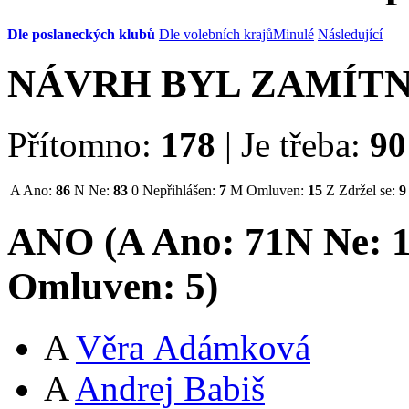
Dle poslaneckých klubů
Dle volebních krajů
Minulé
Následující
NÁVRH BYL ZAMÍT
Přítomno:
178
|
Je třeba:
90
A
Ano:
86
N
Ne:
83
0
Nepřihlášen:
7
M
Omluven:
15
Z
Zdržel se:
9
ANO (
A
Ano:
71
N
Ne:
Omluven:
5
)
A
Věra Adámková
A
Andrej Babiš