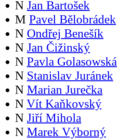
N
Jan Bartošek
M
Pavel Bělobrádek
N
Ondřej Benešík
N
Jan Čižinský
N
Pavla Golasowská
N
Stanislav Juránek
N
Marian Jurečka
N
Vít Kaňkovský
N
Jiří Mihola
N
Marek Výborný