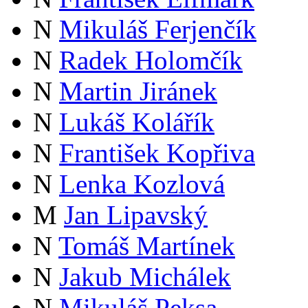
N
Mikuláš Ferjenčík
N
Radek Holomčík
N
Martin Jiránek
N
Lukáš Kolářík
N
František Kopřiva
N
Lenka Kozlová
M
Jan Lipavský
N
Tomáš Martínek
N
Jakub Michálek
N
Mikuláš Peksa