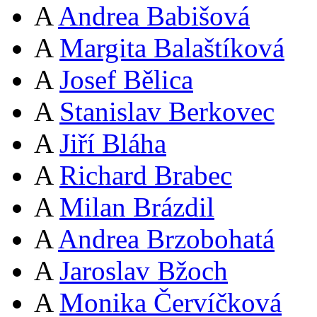
A
Andrea Babišová
A
Margita Balaštíková
A
Josef Bělica
A
Stanislav Berkovec
A
Jiří Bláha
A
Richard Brabec
A
Milan Brázdil
A
Andrea Brzobohatá
A
Jaroslav Bžoch
A
Monika Červíčková