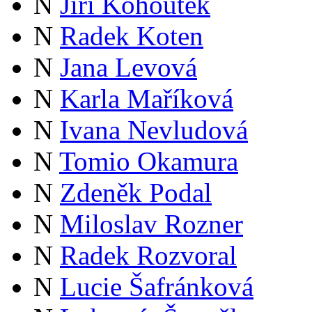
N
Jiří Kohoutek
N
Radek Koten
N
Jana Levová
N
Karla Maříková
N
Ivana Nevludová
N
Tomio Okamura
N
Zdeněk Podal
N
Miloslav Rozner
N
Radek Rozvoral
N
Lucie Šafránková