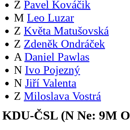
Z
Pavel Kováčik
M
Leo Luzar
Z
Květa Matušovská
Z
Zdeněk Ondráček
A
Daniel Pawlas
N
Ivo Pojezný
N
Jiří Valenta
Z
Miloslava Vostrá
KDU-ČSL (
N
Ne:
9
M
O