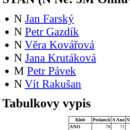
N
Jan Farský
N
Petr Gazdík
N
Věra Kovářová
N
Jana Krutáková
M
Petr Pávek
N
Vít Rakušan
Tabulkovy vypis
Klub
Poslanců
A
Ano
N
ANO
78
71