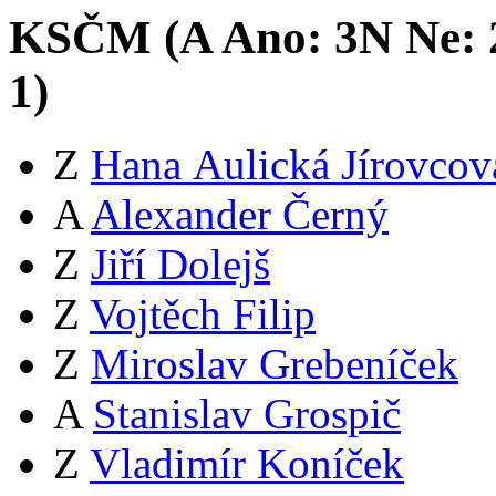
KSČM (
A
Ano:
3
N
Ne:
1
)
Z
Hana Aulická Jírovcov
A
Alexander Černý
Z
Jiří Dolejš
Z
Vojtěch Filip
Z
Miroslav Grebeníček
A
Stanislav Grospič
Z
Vladimír Koníček