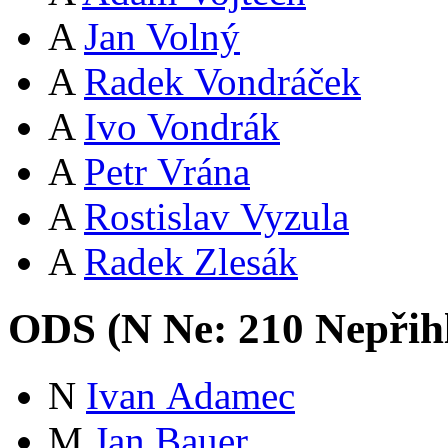
A
Jan Volný
A
Radek Vondráček
A
Ivo Vondrák
A
Petr Vrána
A
Rostislav Vyzula
A
Radek Zlesák
ODS (
N
Ne:
21
0
Nepřih
N
Ivan Adamec
M
Jan Bauer