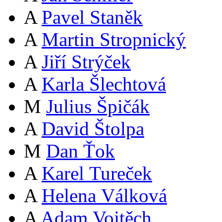
A
Pavel Staněk
A
Martin Stropnický
A
Jiří Strýček
A
Karla Šlechtová
M
Julius Špičák
A
David Štolpa
M
Dan Ťok
A
Karel Tureček
A
Helena Válková
A
Adam Vojtěch