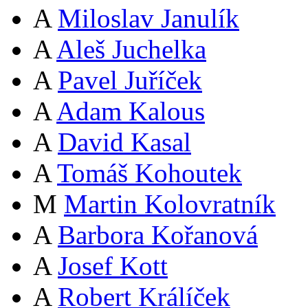
A
Miloslav Janulík
A
Aleš Juchelka
A
Pavel Juříček
A
Adam Kalous
A
David Kasal
A
Tomáš Kohoutek
M
Martin Kolovratník
A
Barbora Kořanová
A
Josef Kott
A
Robert Králíček