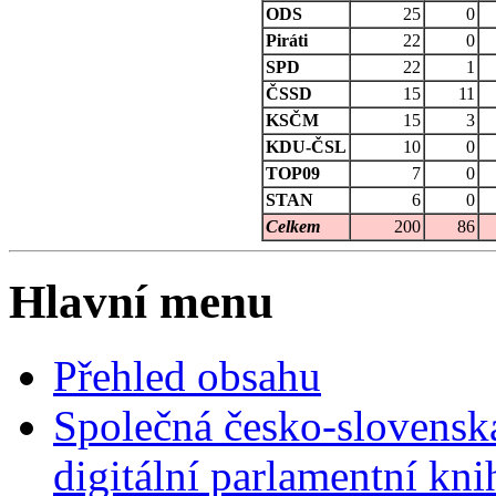
ODS
25
0
Piráti
22
0
SPD
22
1
ČSSD
15
11
KSČM
15
3
KDU-ČSL
10
0
TOP09
7
0
STAN
6
0
Celkem
200
86
Hlavní menu
Přehled obsahu
Společná česko-slovensk
digitální parlamentní kn