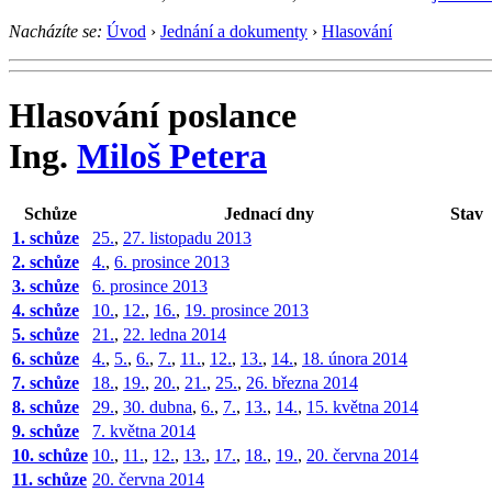
Nacházíte se:
Úvod
›
Jednání a dokumenty
›
Hlasování
Hlasování poslance
Ing.
Miloš Petera
Schůze
Jednací dny
Stav
1. schůze
25.
,
27. listopadu 2013
2. schůze
4.
,
6. prosince 2013
3. schůze
6. prosince 2013
4. schůze
10.
,
12.
,
16.
,
19. prosince 2013
5. schůze
21.
,
22. ledna 2014
6. schůze
4.
,
5.
,
6.
,
7.
,
11.
,
12.
,
13.
,
14.
,
18. února 2014
7. schůze
18.
,
19.
,
20.
,
21.
,
25.
,
26. března 2014
8. schůze
29.
,
30. dubna
,
6.
,
7.
,
13.
,
14.
,
15. května 2014
9. schůze
7. května 2014
10. schůze
10.
,
11.
,
12.
,
13.
,
17.
,
18.
,
19.
,
20. června 2014
11. schůze
20. června 2014