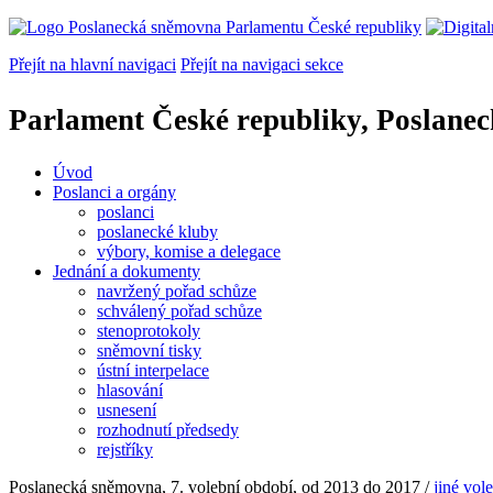
Přejít na hlavní navigaci
Přejít na navigaci sekce
Parlament České republiky, Poslane
Úvod
Poslanci a orgány
poslanci
poslanecké kluby
výbory, komise a delegace
Jednání a dokumenty
navržený pořad schůze
schválený pořad schůze
stenoprotokoly
sněmovní tisky
ústní interpelace
hlasování
usnesení
rozhodnutí předsedy
rejstříky
Poslanecká sněmovna, 7. volební období, od 2013 do 2017
/
jiné vol