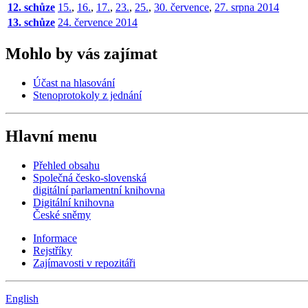
12. schůze
15.
,
16.
,
17.
,
23.
,
25.
,
30. července
,
27. srpna 2014
13. schůze
24. července 2014
Mohlo by vás zajímat
Účast na hlasování
Stenoprotokoly z jednání
Hlavní menu
Přehled obsahu
Společná česko-slovenská
digitální parlamentní knihovna
Digitální knihovna
České sněmy
Informace
Rejstříky
Zajímavosti v repozitáři
English