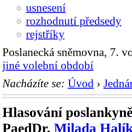
usnesení
rozhodnutí předsedy
rejstříky
Poslanecká sněmovna, 7. v
jiné volební období
Nacházíte se:
Úvod
›
Jedná
Hlasování poslankyn
PaedDr.
Milada Halí