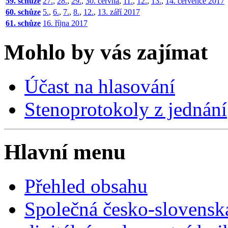
59. schůze
27.
,
28.
,
29.
,
30. června
,
11.
,
12.
,
13.
,
14. července 2017
60. schůze
5.
,
6.
,
7.
,
8.
,
12.
,
13. září 2017
61. schůze
16. října 2017
Mohlo by vás zajímat
Účast na hlasování
Stenoprotokoly z jednání
Hlavní menu
Přehled obsahu
Společná česko-slovensk