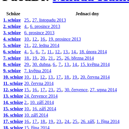
Schůze
Jednací dny
1. schůze
25.
,
27. listopadu 2013
2. schůze
4.
,
6. prosince 2013
3. schůze
6. prosince 2013
4. schůze
10.
,
12.
,
16.
,
19. prosince 2013
5. schůze
21.
,
22. ledna 2014
6. schůze
4.
,
5.
,
6.
,
7.
,
11.
,
12.
,
13.
,
14.
,
18. února 2014
7. schůze
18.
,
19.
,
20.
,
21.
,
25.
,
26. března 2014
8. schůze
29.
,
30. dubna
,
6.
,
7.
,
13.
,
14.
,
15. května 2014
9. schůze
7. května 2014
10. schůze
10.
,
11.
,
12.
,
13.
,
17.
,
18.
,
19.
,
20. června 2014
11. schůze
20. června 2014
12. schůze
15.
,
16.
,
17.
,
23.
,
25.
,
30. července
,
27. srpna 2014
13. schůze
24. července 2014
14. schůze
2.
,
10. září 2014
15. schůze
10.
,
16. září 2014
16. schůze
10. září 2014
17. schůze
16.
,
17.
,
18.
,
19.
,
23.
,
24.
,
25.
,
26. září
,
1. října 2014
18. schůze
15. října 2014