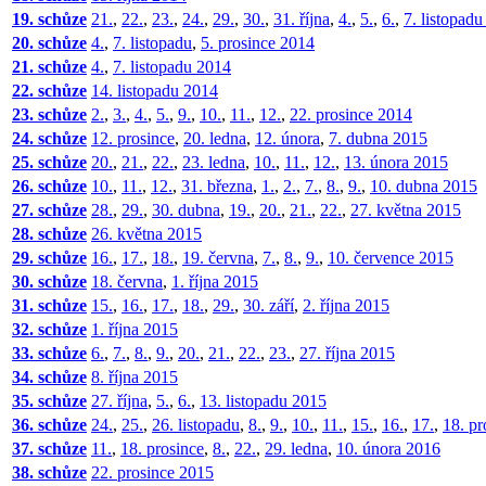
19. schůze
21.
,
22.
,
23.
,
24.
,
29.
,
30.
,
31. října
,
4.
,
5.
,
6.
,
7. listopad
20. schůze
4.
,
7. listopadu
,
5. prosince 2014
21. schůze
4.
,
7. listopadu 2014
22. schůze
14. listopadu 2014
23. schůze
2.
,
3.
,
4.
,
5.
,
9.
,
10.
,
11.
,
12.
,
22. prosince 2014
24. schůze
12. prosince
,
20. ledna
,
12. února
,
7. dubna 2015
25. schůze
20.
,
21.
,
22.
,
23. ledna
,
10.
,
11.
,
12.
,
13. února 2015
26. schůze
10.
,
11.
,
12.
,
31. března
,
1.
,
2.
,
7.
,
8.
,
9.
,
10. dubna 2015
27. schůze
28.
,
29.
,
30. dubna
,
19.
,
20.
,
21.
,
22.
,
27. května 2015
28. schůze
26. května 2015
29. schůze
16.
,
17.
,
18.
,
19. června
,
7.
,
8.
,
9.
,
10. července 2015
30. schůze
18. června
,
1. října 2015
31. schůze
15.
,
16.
,
17.
,
18.
,
29.
,
30. září
,
2. října 2015
32. schůze
1. října 2015
33. schůze
6.
,
7.
,
8.
,
9.
,
20.
,
21.
,
22.
,
23.
,
27. října 2015
34. schůze
8. října 2015
35. schůze
27. října
,
5.
,
6.
,
13. listopadu 2015
36. schůze
24.
,
25.
,
26. listopadu
,
8.
,
9.
,
10.
,
11.
,
15.
,
16.
,
17.
,
18. pr
37. schůze
11.
,
18. prosince
,
8.
,
22.
,
29. ledna
,
10. února 2016
38. schůze
22. prosince 2015