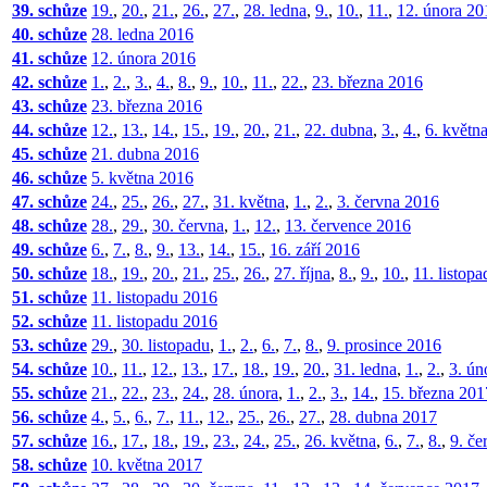
39. schůze
19.
,
20.
,
21.
,
26.
,
27.
,
28. ledna
,
9.
,
10.
,
11.
,
12. února 20
40. schůze
28. ledna 2016
41. schůze
12. února 2016
42. schůze
1.
,
2.
,
3.
,
4.
,
8.
,
9.
,
10.
,
11.
,
22.
,
23. března 2016
43. schůze
23. března 2016
44. schůze
12.
,
13.
,
14.
,
15.
,
19.
,
20.
,
21.
,
22. dubna
,
3.
,
4.
,
6. květn
45. schůze
21. dubna 2016
46. schůze
5. května 2016
47. schůze
24.
,
25.
,
26.
,
27.
,
31. května
,
1.
,
2.
,
3. června 2016
48. schůze
28.
,
29.
,
30. června
,
1.
,
12.
,
13. července 2016
49. schůze
6.
,
7.
,
8.
,
9.
,
13.
,
14.
,
15.
,
16. září 2016
50. schůze
18.
,
19.
,
20.
,
21.
,
25.
,
26.
,
27. října
,
8.
,
9.
,
10.
,
11. listop
51. schůze
11. listopadu 2016
52. schůze
11. listopadu 2016
53. schůze
29.
,
30. listopadu
,
1.
,
2.
,
6.
,
7.
,
8.
,
9. prosince 2016
54. schůze
10.
,
11.
,
12.
,
13.
,
17.
,
18.
,
19.
,
20.
,
31. ledna
,
1.
,
2.
,
3. ún
55. schůze
21.
,
22.
,
23.
,
24.
,
28. února
,
1.
,
2.
,
3.
,
14.
,
15. března 201
56. schůze
4.
,
5.
,
6.
,
7.
,
11.
,
12.
,
25.
,
26.
,
27.
,
28. dubna 2017
57. schůze
16.
,
17.
,
18.
,
19.
,
23.
,
24.
,
25.
,
26. května
,
6.
,
7.
,
8.
,
9. če
58. schůze
10. května 2017