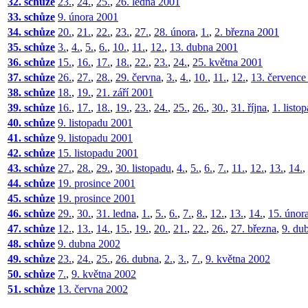
32. schůze
23.
,
24.
,
25.
,
26. ledna 2001
33. schůze
9. února 2001
34. schůze
20.
,
21.
,
22.
,
23.
,
27.
,
28. února
,
1.
,
2. března 2001
35. schůze
3.
,
4.
,
5.
,
6.
,
10.
,
11.
,
12.
,
13. dubna 2001
36. schůze
15.
,
16.
,
17.
,
18.
,
22.
,
23.
,
24.
,
25. května 2001
37. schůze
26.
,
27.
,
28.
,
29. června
,
3.
,
4.
,
10.
,
11.
,
12.
,
13. července
38. schůze
18.
,
19.
,
21. září 2001
39. schůze
16.
,
17.
,
18.
,
19.
,
23.
,
24.
,
25.
,
26.
,
30.
,
31. října
,
1. listo
40. schůze
9. listopadu 2001
41. schůze
9. listopadu 2001
42. schůze
15. listopadu 2001
43. schůze
27.
,
28.
,
29.
,
30. listopadu
,
4.
,
5.
,
6.
,
7.
,
11.
,
12.
,
13.
,
14.
,
44. schůze
19. prosince 2001
45. schůze
19. prosince 2001
46. schůze
29.
,
30.
,
31. ledna
,
1.
,
5.
,
6.
,
7.
,
8.
,
12.
,
13.
,
14.
,
15. únor
47. schůze
12.
,
13.
,
14.
,
15.
,
19.
,
20.
,
21.
,
22.
,
26.
,
27. března
,
9. du
48. schůze
9. dubna 2002
49. schůze
23.
,
24.
,
25.
,
26. dubna
,
2.
,
3.
,
7.
,
9. května 2002
50. schůze
7.
,
9. května 2002
51. schůze
13. června 2002