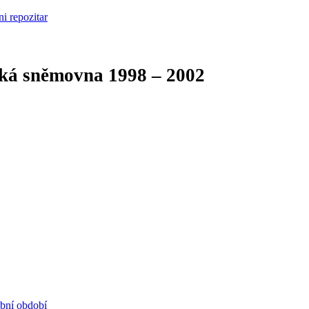
cká sněmovna
1998 – 2002
ební období