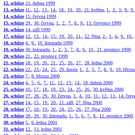
12. schůze
21. dubna 1999
13. schůze
11.
,
12.
,
13.
,
14.
,
18.
,
19.
,
20.
,
21. května
,
1.
,
2.
,
3.
,
8.
,
9.
14. schůze
15. června 1999
15. schůze
29.
,
30. června
,
1.
,
2.
,
7.
,
8.
,
9.
,
13. července 1999
16. schůze
14. září 1999
17. schůze
12.
,
13.
,
14.
,
15.
,
19.
,
20.
,
21.
,
22. října
,
2.
,
3.
,
4.
,
9.
,
10.
,
18. schůze
4.
,
9.
,
10. listopadu 1999
19. schůze
30. listopadu
,
1.
,
2.
,
3.
,
7.
,
8.
,
9.
,
10.
,
21. prosince 1999
20. schůze
21.
,
22. prosince 1999
21. schůze
18.
,
19.
,
20.
,
21.
,
25.
,
26.
,
27.
,
28. ledna 2000
22. schůze
22.
,
23.
,
24.
,
25.
,
29. února
,
1.
,
2.
,
3.
,
7.
,
8.
,
9.
,
10. březn
23. schůze
7.
,
8. března 2000
24. schůze
4.
,
5.
,
6.
,
7.
,
11.
,
12.
,
13.
,
14.
,
18. dubna 2000
25. schůze
16.
,
17.
,
18.
,
19.
,
23.
,
24.
,
25.
,
26.
,
30. května 2000
26. schůze
27.
,
28.
,
29.
,
30. června
,
3.
,
4.
,
10.
,
11.
,
12.
,
13.
,
14. červ
27. schůze
14.
,
15.
,
19.
,
20.
,
21. září
,
27. října 2000
28. schůze
17.
,
18.
,
19.
,
20.
,
24.
,
25.
,
26.
,
27. října 2000
29. schůze
28.
,
29.
,
30. listopadu
,
1.
,
5.
,
6.
,
7.
,
8.
,
12. prosince 2000
30. schůze
5.
,
6. ledna 2001
31. schůze
12.
,
13. ledna 2001