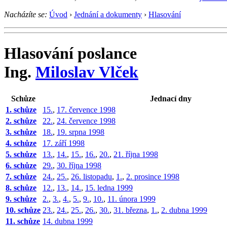
Nacházíte se:
Úvod
›
Jednání a dokumenty
›
Hlasování
Hlasování poslance
Ing.
Miloslav Vlček
Schůze
Jednací dny
1. schůze
15.
,
17. července 1998
2. schůze
22.
,
24. července 1998
3. schůze
18.
,
19. srpna 1998
4. schůze
17. září 1998
5. schůze
13.
,
14.
,
15.
,
16.
,
20.
,
21. října 1998
6. schůze
29.
,
30. října 1998
7. schůze
24.
,
25.
,
26. listopadu
,
1.
,
2. prosince 1998
8. schůze
12.
,
13.
,
14.
,
15. ledna 1999
9. schůze
2.
,
3.
,
4.
,
5.
,
9.
,
10.
,
11. února 1999
10. schůze
23.
,
24.
,
25.
,
26.
,
30.
,
31. března
,
1.
,
2. dubna 1999
11. schůze
14. dubna 1999