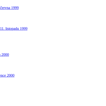
 června 1999
11. listopadu 1999
a 2000
ence 2000