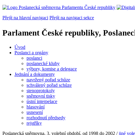
Přejít na hlavní navigaci
Přejít na navigaci sekce
Parlament České republiky, Poslane
Úvod
Poslanci a orgány
poslanci
poslanecké kluby
výbory, komise a delegace
Jednání a dokumenty
navržený pořad schůze
schválený pořad schůze
stenoprotokoly
sněmovní tisky
ústní interpelace
hlasování
usnesení
rozhodnutí předsedy
rejstříky
Poslanecká sněmovna, 3. volební období, od 1998 do 2002
/
jiné vol