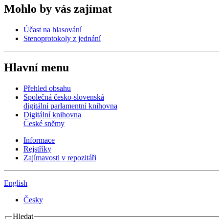
Mohlo by vás zajímat
Účast na hlasování
Stenoprotokoly z jednání
Hlavní menu
Přehled obsahu
Společná česko-slovenská
digitální parlamentní knihovna
Digitální knihovna
České sněmy
Informace
Rejstříky
Zajímavosti v repozitáři
English
Česky
Hledat