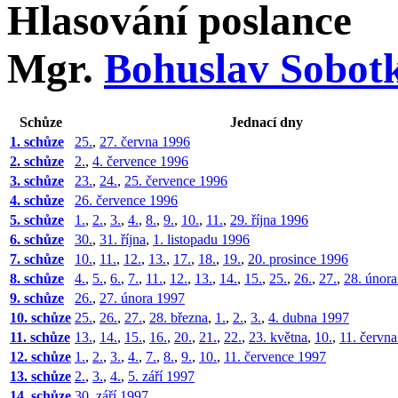
Hlasování poslance
Mgr.
Bohuslav Sobot
Schůze
Jednací dny
1. schůze
25.
,
27. června 1996
2. schůze
2.
,
4. července 1996
3. schůze
23.
,
24.
,
25. července 1996
4. schůze
26. července 1996
5. schůze
1.
,
2.
,
3.
,
4.
,
8.
,
9.
,
10.
,
11.
,
29. října 1996
6. schůze
30.
,
31. října
,
1. listopadu 1996
7. schůze
10.
,
11.
,
12.
,
13.
,
17.
,
18.
,
19.
,
20. prosince 1996
8. schůze
4.
,
5.
,
6.
,
7.
,
11.
,
12.
,
13.
,
14.
,
15.
,
25.
,
26.
,
27.
,
28. únor
9. schůze
26.
,
27. února 1997
10. schůze
25.
,
26.
,
27.
,
28. března
,
1.
,
2.
,
3.
,
4. dubna 1997
11. schůze
13.
,
14.
,
15.
,
16.
,
20.
,
21.
,
22.
,
23. května
,
10.
,
11. červn
12. schůze
1.
,
2.
,
3.
,
4.
,
7.
,
8.
,
9.
,
10.
,
11. července 1997
13. schůze
2.
,
3.
,
4.
,
5. září 1997
14. schůze
30. září 1997