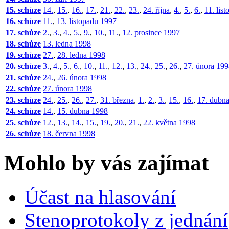
15. schůze
14.
,
15.
,
16.
,
17.
,
21.
,
22.
,
23.
,
24. října
,
4.
,
5.
,
6.
,
11. lis
16. schůze
11.
,
13. listopadu 1997
17. schůze
2.
,
3.
,
4.
,
5.
,
9.
,
10.
,
11.
,
12. prosince 1997
18. schůze
13. ledna 1998
19. schůze
27.
,
28. ledna 1998
20. schůze
3.
,
4.
,
5.
,
6.
,
10.
,
11.
,
12.
,
13.
,
24.
,
25.
,
26.
,
27. února 19
21. schůze
24.
,
26. února 1998
22. schůze
27. února 1998
23. schůze
24.
,
25.
,
26.
,
27.
,
31. března
,
1.
,
2.
,
3.
,
15.
,
16.
,
17. dubn
24. schůze
14.
,
15. dubna 1998
25. schůze
12.
,
13.
,
14.
,
15.
,
19.
,
20.
,
21.
,
22. května 1998
26. schůze
18. června 1998
Mohlo by vás zajímat
Účast na hlasování
Stenoprotokoly z jednání