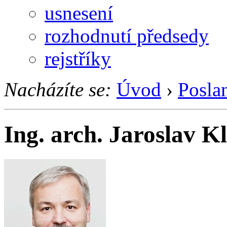
usnesení
rozhodnutí předsedy
rejstříky
Nacházíte se:
Úvod
›
Posla
Ing. arch. Jaroslav K