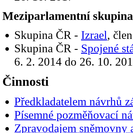
Meziparlamentní skupin
Skupina ČR -
Izrael
, čle
Skupina ČR -
Spojené st
6. 2. 2014 do 26. 10. 20
Činnosti
Předkladatelem návrhů 
Písemné pozměňovací ná
Zpravodajem sněmovny a 