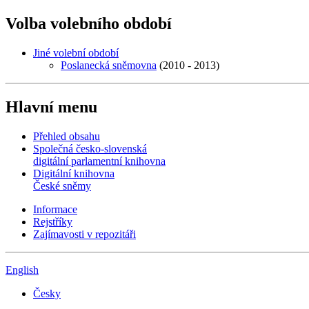
Volba volebního období
Jiné volební období
Poslanecká sněmovna
(2010 - 2013)
Hlavní menu
Přehled obsahu
Společná česko-slovenská
digitální parlamentní knihovna
Digitální knihovna
České sněmy
Informace
Rejstříky
Zajímavosti v repozitáři
English
Česky