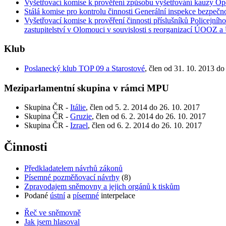
Vyšetřovací komise k prověření způsobu vyšetřování kauzy O
Stálá komise pro kontrolu činnosti Generální inspekce bezpečn
Vyšetřovací komise k prověření činnosti příslušníků Policejníh
zastupitelství v Olomouci v souvislosti s reorganizací ÚOOZ 
Klub
Poslanecký klub TOP 09 a Starostové
, člen od 31. 10. 2013 do
Meziparlamentní skupina v rámci MPU
Skupina ČR -
Itálie
, člen od 5. 2. 2014 do 26. 10. 2017
Skupina ČR -
Gruzie
, člen od 6. 2. 2014 do 26. 10. 2017
Skupina ČR -
Izrael
, člen od 6. 2. 2014 do 26. 10. 2017
Činnosti
Předkladatelem návrhů zákonů
Písemné pozměňovací návrhy
(8)
Zpravodajem sněmovny a jejich orgánů k tiskům
Podané
ústní
a
písemné
interpelace
Řeč ve sněmovně
Jak jsem hlasoval