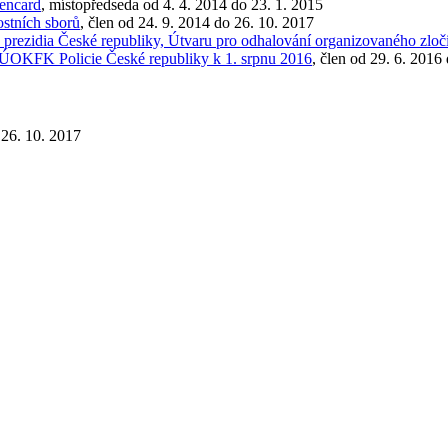
pencard
, místopředseda od 4. 4. 2014 do 23. 1. 2015
ostních sborů
, člen od 24. 9. 2014 do 26. 10. 2017
o prezidia České republiky, Útvaru pro odhalování organizovaného zloči
a ÚOKFK Policie České republiky k 1. srpnu 2016
, člen od 29. 6. 2016
 26. 10. 2017