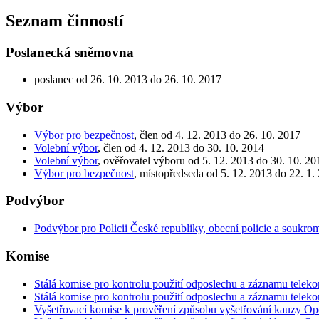
Seznam činností
Poslanecká sněmovna
poslanec od 26. 10. 2013 do 26. 10. 2017
Výbor
Výbor pro bezpečnost
, člen od 4. 12. 2013 do 26. 10. 2017
Volební výbor
, člen od 4. 12. 2013 do 30. 10. 2014
Volební výbor
, ověřovatel výboru od 5. 12. 2013 do 30. 10. 20
Výbor pro bezpečnost
, místopředseda od 5. 12. 2013 do 22. 1.
Podvýbor
Podvýbor pro Policii České republiky, obecní policie a soukro
Komise
Stálá komise pro kontrolu použití odposlechu a záznamu telek
Stálá komise pro kontrolu použití odposlechu a záznamu telek
Vyšetřovací komise k prověření způsobu vyšetřování kauzy O