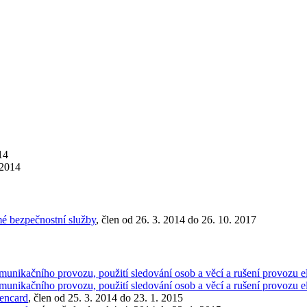
14
 2014
mé bezpečnostní služby
, člen od 26. 3. 2014 do 26. 10. 2017
omunikačního provozu, použití sledování osob a věcí a rušení provozu 
omunikačního provozu, použití sledování osob a věcí a rušení provozu 
pencard
, člen od 25. 3. 2014 do 23. 1. 2015