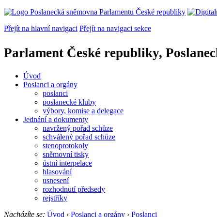
Přejít na hlavní navigaci
Přejít na navigaci sekce
Parlament České republiky, Poslane
Úvod
Poslanci a orgány
poslanci
poslanecké kluby
výbory, komise a delegace
Jednání a dokumenty
navržený pořad schůze
schválený pořad schůze
stenoprotokoly
sněmovní tisky
ústní interpelace
hlasování
usnesení
rozhodnutí předsedy
rejstříky
Nacházíte se:
Úvod
›
Poslanci a orgány
›
Poslanci