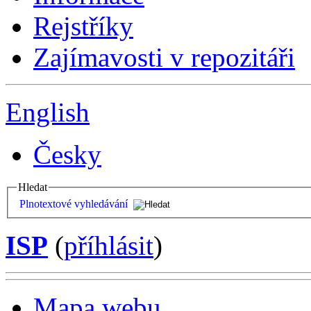
Rejstříky
Zajímavosti v repozitáři
English
Česky
Hledat
Plnotextové vyhledávání
ISP
(
příhlásit
)
Mapa webu