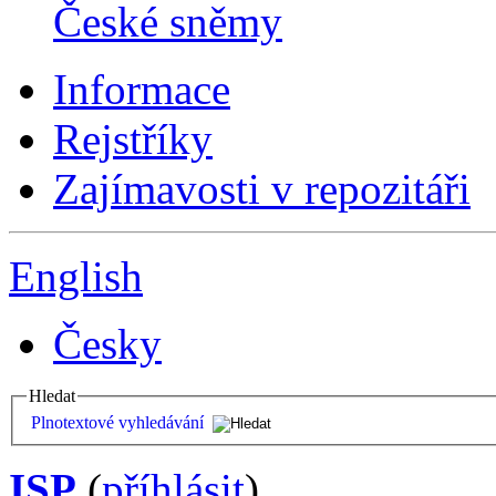
České sněmy
Informace
Rejstříky
Zajímavosti v repozitáři
English
Česky
Hledat
Plnotextové vyhledávání
ISP
(
příhlásit
)