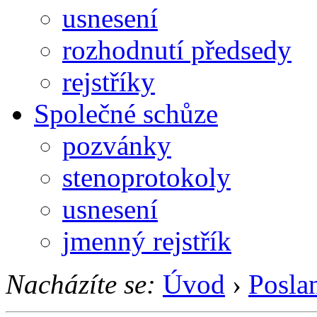
usnesení
rozhodnutí předsedy
rejstříky
Společné schůze
pozvánky
stenoprotokoly
usnesení
jmenný rejstřík
Nacházíte se:
Úvod
›
Posla