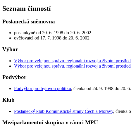
Seznam činností
Poslanecká sněmovna
poslankyně od 20. 6. 1998 do 20. 6. 2002
ověřovatel od 17. 7. 1998 do 20. 6. 2002
Výbor
Výbor pro veřejnou správu, regionální rozvoj a životní prostřed
Výbor pro veřejnou správu, regionální rozvoj a životní prostřed
Podvýbor
Podvýbor pro bytovou politiku
, členka od 24. 9. 1998 do 20. 6
Klub
Poslanecký klub Komunistické strany Čech a Moravy
, členka 
Meziparlamentní skupina v rámci MPU