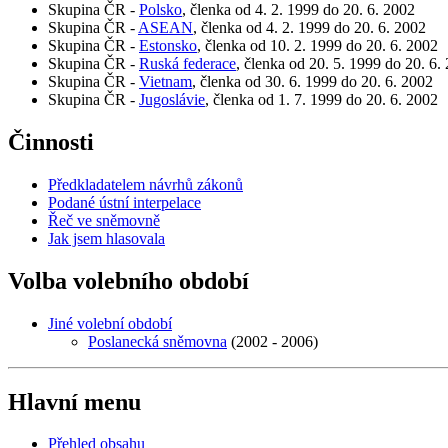
Skupina ČR -
Polsko
, členka od 4. 2. 1999 do 20. 6. 2002
Skupina ČR -
ASEAN
, členka od 4. 2. 1999 do 20. 6. 2002
Skupina ČR -
Estonsko
, členka od 10. 2. 1999 do 20. 6. 2002
Skupina ČR -
Ruská federace
, členka od 20. 5. 1999 do 20. 6.
Skupina ČR -
Vietnam
, členka od 30. 6. 1999 do 20. 6. 2002
Skupina ČR -
Jugoslávie
, členka od 1. 7. 1999 do 20. 6. 2002
Činnosti
Předkladatelem návrhů zákonů
Podané ústní interpelace
Řeč ve sněmovně
Jak jsem hlasovala
Volba volebního období
Jiné volební období
Poslanecká sněmovna
(2002 - 2006)
Hlavní menu
Přehled obsahu