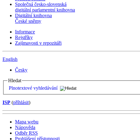
Společná česko-slovenská
digitální parlamentní knihovna
Digitální knihovna
České sněmy
Informace
Rejstříky
Zajímavosti v repozitáři
English
Česky
Hledat
Plnotextové vyhledávání
ISP
(
příhlásit
)
Mapa webu
Nápověda
Odběr RSS
Prohlášení přístupnosti