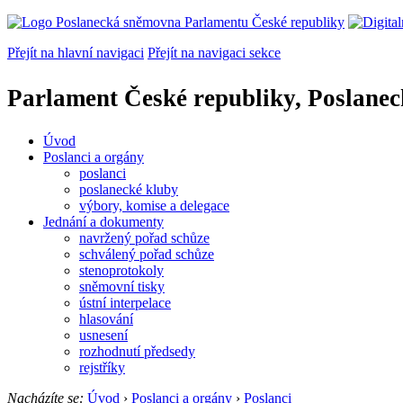
Přejít na hlavní navigaci
Přejít na navigaci sekce
Parlament České republiky, Poslane
Úvod
Poslanci a orgány
poslanci
poslanecké kluby
výbory, komise a delegace
Jednání a dokumenty
navržený pořad schůze
schválený pořad schůze
stenoprotokoly
sněmovní tisky
ústní interpelace
hlasování
usnesení
rozhodnutí předsedy
rejstříky
Nacházíte se:
Úvod
›
Poslanci a orgány
›
Poslanci