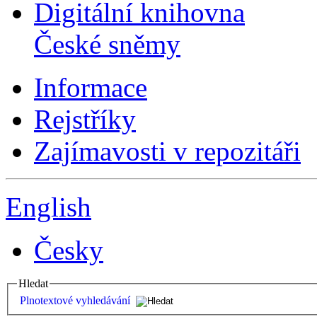
Digitální knihovna
České sněmy
Informace
Rejstříky
Zajímavosti v repozitáři
English
Česky
Hledat
Plnotextové vyhledávání