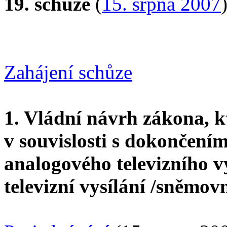
19. schůze
(
15. srpna 2007
Zahájení schůze
1. Vládní návrh zákona, 
v souvislosti s dokončen
analogového televizního vy
televizní vysílání /sněmov