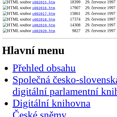
18399
29. července 1997
s002015.htm
17907
29. července 1997
s002016.htm
15861
29. července 1997
s002017.htm
17374
29. července 1997
s002018.htm
14308
29. července 1997
s002019.htm
9827
29. července 1997
s002020.htm
Hlavní menu
Přehled obsahu
Společná česko-slovensk
digitální parlamentní kn
Digitální knihovna
České sněmy