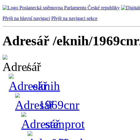
Přejít na hlavní navigaci
Přejít na navigaci sekce
Adresář /eknih/1969cnr
/
eknih
1969cnr
stenprot