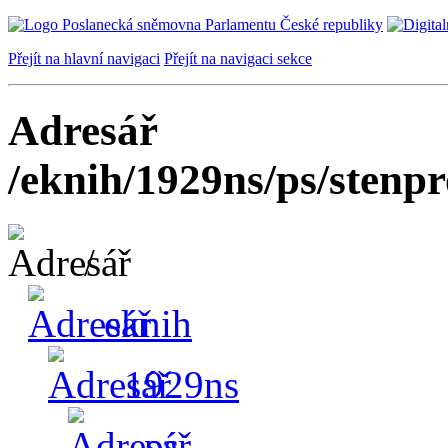
Přejít na hlavní navigaci
Přejít na navigaci sekce
Adresář
/eknih/1929ns/ps/stenpr
/
eknih
1929ns
ps