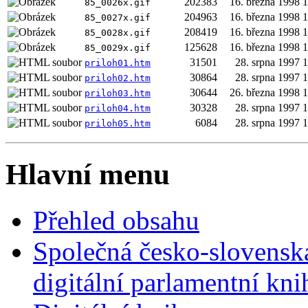
202383
16. března 1998 
85_0026x.gif
204963
16. března 1998 
85_0027x.gif
208419
16. března 1998 
85_0028x.gif
125628
16. března 1998 
85_0029x.gif
31501
28. srpna 1997 
priloh01.htm
30864
28. srpna 1997 
priloh02.htm
30644
26. března 1998 
priloh03.htm
30328
28. srpna 1997 
priloh04.htm
6084
28. srpna 1997 
priloh05.htm
Hlavní menu
Přehled obsahu
Společná česko-slovensk
digitální parlamentní kn