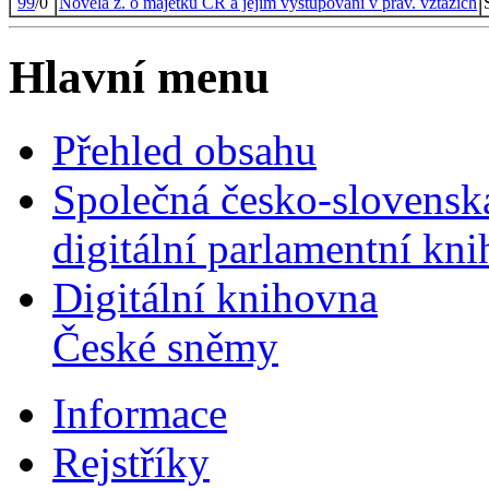
99
/0
Novela z. o majetku ČR a jejím vystupování v práv. vztazích
Hlavní menu
Přehled obsahu
Společná česko-slovensk
digitální parlamentní kn
Digitální knihovna
České sněmy
Informace
Rejstříky