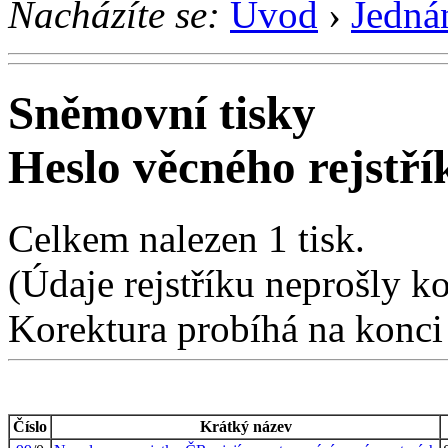
Nacházíte se:
Úvod
›
Jedná
Sněmovní tisky
Heslo věcného rejstří
Celkem nalezen 1 tisk.
(Údaje rejstříku neprošly k
Korektura probíhá na konci
Číslo
Krátký název