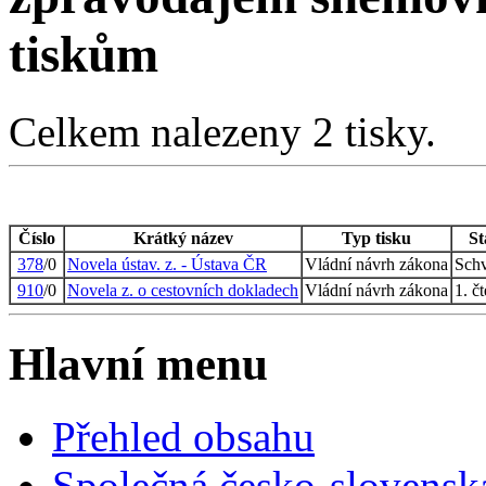
tiskům
Celkem nalezeny 2 tisky.
Číslo
Krátký název
Typ tisku
St
378
/0
Novela ústav. z. - Ústava ČR
Vládní návrh zákona
Sch
910
/0
Novela z. o cestovních dokladech
Vládní návrh zákona
1. čt
Hlavní menu
Přehled obsahu
Společná česko-slovensk