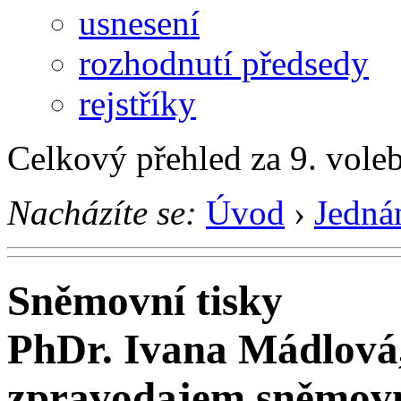
usnesení
rozhodnutí předsedy
rejstříky
Celkový přehled za 9. vole
Nacházíte se:
Úvod
›
Jedná
Sněmovní tisky
PhDr. Ivana Mádlová
zpravodajem sněmovny