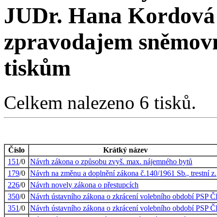
JUDr. Hana Kordová
zpravodajem sněmovny
tiskům
Celkem nalezeno 6 tisků.
Číslo
Krátký název
151
/0
Návrh zákona o způsobu zvyš. max. nájemného bytů
179
/0
Návrh na změnu a doplnění zákona č.140/1961 Sb., trestní z.
226
/0
Návrh novely zákona o přestupcích
350
/0
Návrh ústavního zákona o zkrácení volebního období PSP 
351
/0
Návrh ústavního zákona o zkrácení volebního období PSP 