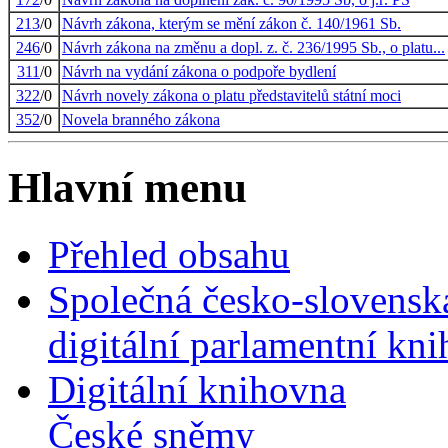
213
/0
Návrh zákona, kterým se mění zákon č. 140/1961 Sb.
246
/0
Návrh zákona na změnu a dopl. z. č. 236/1995 Sb., o platu...
311
/0
Návrh na vydání zákona o podpoře bydlení
322
/0
Návrh novely zákona o platu představitelů státní moci
352
/0
Novela branného zákona
Hlavní menu
Přehled obsahu
Společná česko-slovensk
digitální parlamentní kn
Digitální knihovna
České sněmy