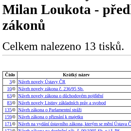
Milan Loukota - pře
zákonů
Celkem nalezeno 13 tisků.
Číslo
Krátký název
3
/0
Návrh novely Ústavy ČR
10
/0
Návrh novely zákona č. 236/95 Sb.
63
/0
Návrh novely zákona o důchodovém pojištění
83
/0
Návrh novely Listiny základních práv a svobod
135
/0
Návrh zákona o Parlamentní stráži
159
/0
Návrh zákona o přiznání k majetku
171
/0
Návrh na vydání ústavního zákona, kterým se mění Ústava 
172
/0
Návrh zákona na doplnění zák. č. 90/1995 Sb, o j.ř. PS