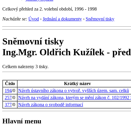
Celkový přehled za 2. volební období, 1996 - 1998
Nacházíte se:
Úvod
›
Jednání a dokumenty
›
Sněmovní tisky
Sněmovní tisky
Ing.Mgr. Oldřich Kužílek - př
Celkem nalezeny 3 tisky.
Číslo
Krátký název
194
/0
Návrh ústavního zákona o vytvoř. vyšších územ. sam. celků
257
/0
Návrh na vydání zákona, kterým se mění zákon č. 102/1992 
377
/0
Návrh zákona o svobodě informací
Hlavní menu