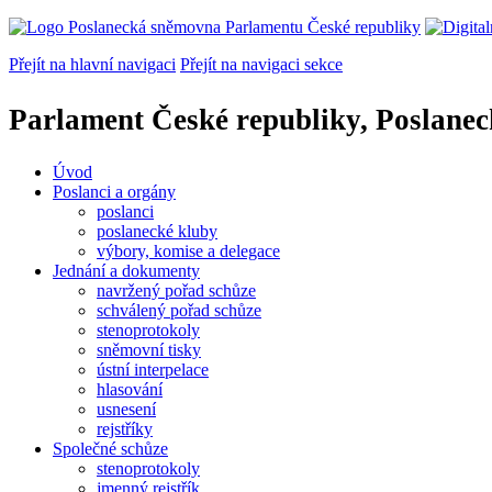
Přejít na hlavní navigaci
Přejít na navigaci sekce
Parlament České republiky, Poslane
Úvod
Poslanci a orgány
poslanci
poslanecké kluby
výbory, komise a delegace
Jednání a dokumenty
navržený pořad schůze
schválený pořad schůze
stenoprotokoly
sněmovní tisky
ústní interpelace
hlasování
usnesení
rejstříky
Společné schůze
stenoprotokoly
jmenný rejstřík