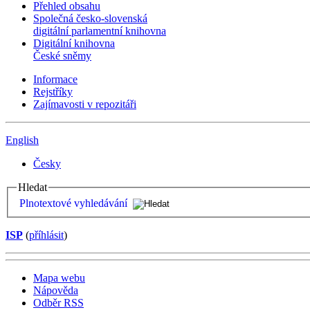
Přehled obsahu
Společná česko-slovenská
digitální parlamentní knihovna
Digitální knihovna
České sněmy
Informace
Rejstříky
Zajímavosti v repozitáři
English
Česky
Hledat
Plnotextové vyhledávání
ISP
(
příhlásit
)
Mapa webu
Nápověda
Odběr RSS