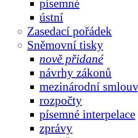
písemné
ústní
Zasedací pořádek
Sněmovní tisky
nově přidané
návrhy zákonů
mezinárodní smlou
rozpočty
písemné interpelace
zprávy