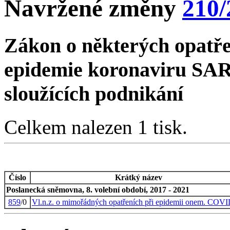
Navržené změny
210/
Zákon o některých opatř
epidemie koronaviru SAR
sloužících podnikání
Celkem nalezen 1 tisk.
Číslo
Krátký název
Poslanecká sněmovna, 8. volební období, 2017 - 2021
859
/0
Vl.n.z. o mimořádných opatřeních při epidemii onem. COV