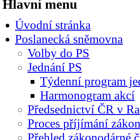
Hlavní menu
Úvodní stránka
Poslanecká sněmovna
Volby do PS
Jednání PS
Týdenní program je
Harmonogram akcí
Předsednictví ČR v R
Proces příjímání záko
Přehled zákonodárné č