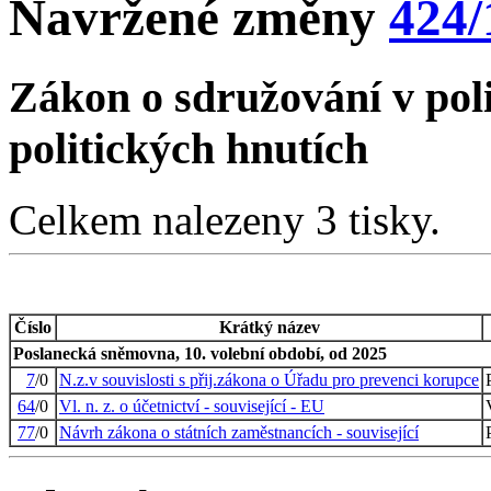
Navržené změny
424/
Zákon o sdružování v poli
politických hnutích
Celkem nalezeny 3 tisky.
Číslo
Krátký název
Poslanecká sněmovna, 10. volební období, od 2025
7
/0
N.z.v souvislosti s přij.zákona o Úřadu pro prevenci korupce
64
/0
Vl. n. z. o účetnictví - související - EU
77
/0
Návrh zákona o státních zaměstnancích - související