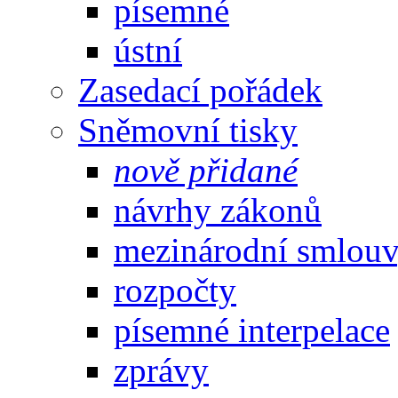
písemné
ústní
Zasedací pořádek
Sněmovní tisky
nově přidané
návrhy zákonů
mezinárodní smlou
rozpočty
písemné interpelace
zprávy