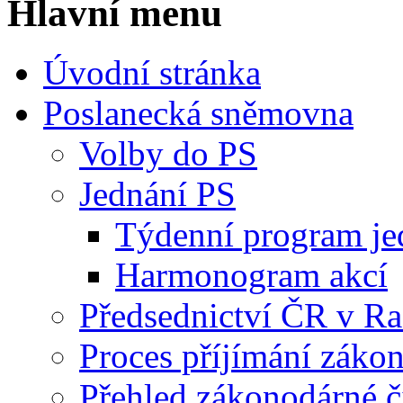
Hlavní menu
Úvodní stránka
Poslanecká sněmovna
Volby do PS
Jednání PS
Týdenní program je
Harmonogram akcí
Předsednictví ČR v R
Proces příjímání záko
Přehled zákonodárné č