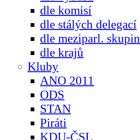
dle komisí
dle stálých delegací
dle meziparl. skupin
dle krajů
Kluby
ANO 2011
ODS
STAN
Piráti
KDU-ČSL