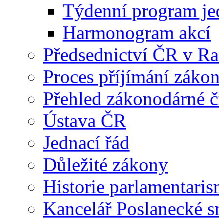
Týdenní program je
Harmonogram akcí
Předsednictví ČR v R
Proces příjímání záko
Přehled zákonodárné č
Ústava ČR
Jednací řád
Důležité zákony
Historie parlamentaris
Kancelář Poslanecké 