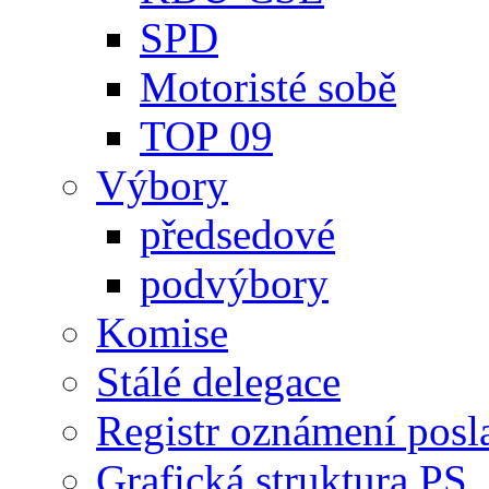
SPD
Motoristé sobě
TOP 09
Výbory
předsedové
podvýbory
Komise
Stálé delegace
Registr oznámení posl
Grafická struktura PS