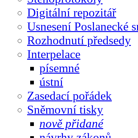
Digitální repozitář
Usnesení Poslanecké 
Rozhodnutí předsedy
Interpelace
písemné
ústní
Zasedací pořádek
Sněmovní tisky
nově přidané
návrhy zákonů