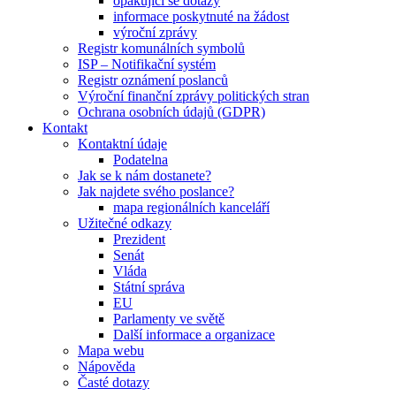
opakující se dotazy
informace poskytnuté na žádost
výroční zprávy
Registr komunálních symbolů
ISP – Notifikační systém
Registr oznámení poslanců
Výroční finanční zprávy politických stran
Ochrana osobních údajů (GDPR)
Kontakt
Kontaktní údaje
Podatelna
Jak se k nám dostanete?
Jak najdete svého poslance?
mapa regionálních kanceláří
Užitečné odkazy
Prezident
Senát
Vláda
Státní správa
EU
Parlamenty ve světě
Další informace a organizace
Mapa webu
Nápověda
Časté dotazy