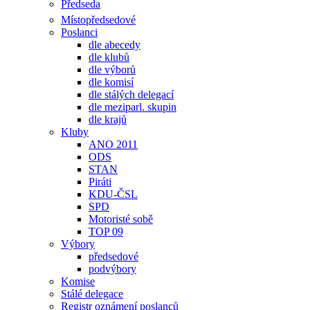
Předseda
Místopředsedové
Poslanci
dle abecedy
dle klubů
dle výborů
dle komisí
dle stálých delegací
dle meziparl. skupin
dle krajů
Kluby
ANO 2011
ODS
STAN
Piráti
KDU-ČSL
SPD
Motoristé sobě
TOP 09
Výbory
předsedové
podvýbory
Komise
Stálé delegace
Registr oznámení poslanců