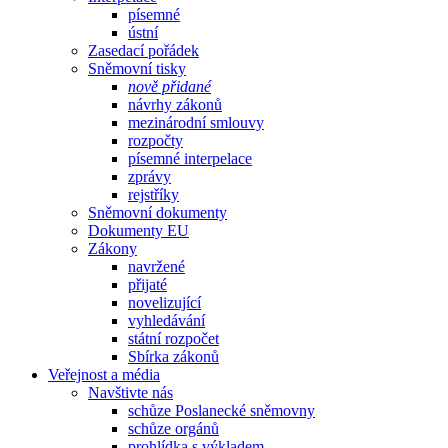
písemné
ústní
Zasedací pořádek
Sněmovní tisky
nově přidané
návrhy zákonů
mezinárodní smlouvy
rozpočty
písemné interpelace
zprávy
rejstříky
Sněmovní dokumenty
Dokumenty EU
Zákony
navržené
přijaté
novelizující
vyhledávání
státní rozpočet
Sbírka zákonů
Veřejnost a média
Navštivte nás
schůze Poslanecké sněmovny
schůze orgánů
prohlídka s výkladem