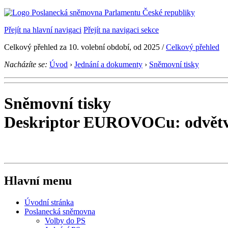
Přejít na hlavní navigaci
Přejít na navigaci sekce
Celkový přehled za 10. volební období, od 2025 /
Celkový přehled
Nacházíte se:
Úvod
›
Jednání a dokumenty
›
Sněmovní tisky
Sněmovní tisky
Deskriptor EUROVOCu: odvětví
Hlavní menu
Úvodní stránka
Poslanecká sněmovna
Volby do PS