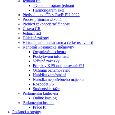
Jednání PS
Týdenní program jednání
Harmonogram akcí
Předsednictví ČR v Radě EU 2022
Proces příjímání zákonů
Přehled zákonodárné činnosti
Ústava ČR
Jednací řád
Důležité zákony
Historie parlamentarismu a české ústavnosti
Kancelář Poslanecké sněmovny
Organizační schéma
Poskytování informací
Veřejné zakázky
Projekty KPS podporované EU
Ochrana oznamovatelů
Nabídka zaměstnání
Nabídka nepotřebného majetku
Rozpočet PS
Studentské stáže
Parlamentní knihovna
Online katalog
Parlamentní institut
Práce PI
Poslanci a orgány