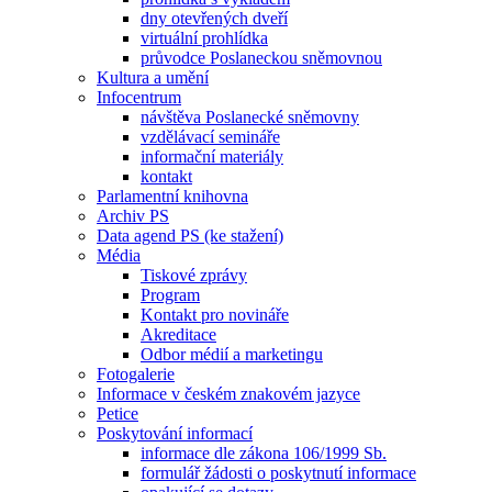
dny otevřených dveří
virtuální prohlídka
průvodce Poslaneckou sněmovnou
Kultura a umění
Infocentrum
návštěva Poslanecké sněmovny
vzdělávací semináře
informační materiály
kontakt
Parlamentní knihovna
Archiv PS
Data agend PS (ke stažení)
Média
Tiskové zprávy
Program
Kontakt pro novináře
Akreditace
Odbor médií a marketingu
Fotogalerie
Informace v českém znakovém jazyce
Petice
Poskytování informací
informace dle zákona 106/1999 Sb.
formulář žádosti o poskytnutí informace