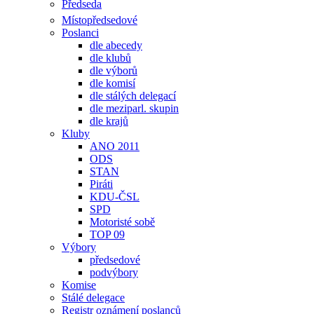
Předseda
Místopředsedové
Poslanci
dle abecedy
dle klubů
dle výborů
dle komisí
dle stálých delegací
dle meziparl. skupin
dle krajů
Kluby
ANO 2011
ODS
STAN
Piráti
KDU-ČSL
SPD
Motoristé sobě
TOP 09
Výbory
předsedové
podvýbory
Komise
Stálé delegace
Registr oznámení poslanců