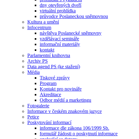
dny otevřených dveří
virtuální prohlídka
průvodce Poslaneckou sněmovnou
Kultura a umění
Infocentrum
návštěva Poslanecké sněmovny
vzdělávací semináře
informační materiály
kontakt
Parlamentní knihovna
Archiv PS
Data agend PS (ke stažení)
Média
Tiskové zprávy
Program
Kontakt pro novináře
Akreditace
Odbor médií a marketingu
Fotogalerie
Informace v českém znakovém jazyce
Petice
Poskytování informací
informace dle zákona 106/1999 Sb.
formulář žádosti o poskytnutí informace