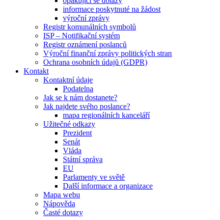
opakující se dotazy
informace poskytnuté na žádost
výroční zprávy
Registr komunálních symbolů
ISP – Notifikační systém
Registr oznámení poslanců
Výroční finanční zprávy politických stran
Ochrana osobních údajů (GDPR)
Kontakt
Kontaktní údaje
Podatelna
Jak se k nám dostanete?
Jak najdete svého poslance?
mapa regionálních kanceláří
Užitečné odkazy
Prezident
Senát
Vláda
Státní správa
EU
Parlamenty ve světě
Další informace a organizace
Mapa webu
Nápověda
Časté dotazy