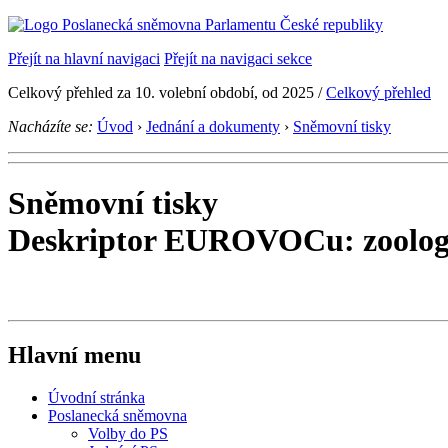
Přejít na hlavní navigaci
Přejít na navigaci sekce
Celkový přehled za 10. volební období, od 2025 /
Celkový přehled
Nacházíte se:
Úvod
›
Jednání a dokumenty
›
Sněmovní tisky
Sněmovní tisky
Deskriptor EUROVOCu: zoolog
Hlavní menu
Úvodní stránka
Poslanecká sněmovna
Volby do PS