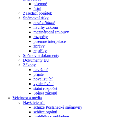
písemné
ústní
Zasedací pořádek
Sněmovní tisky
nově přidané
návrhy zákonů
mezinárodní smlouvy
rozpočty
písemné interpelace
zprávy
rejstříky
Sněmovní dokumenty
Dokumenty EU
Zákony
navržené
přijaté
novelizující
vyhledávání
státní rozpočet
Sbírka zákonů
Veřejnost a média
Navštivte nás
schůze Poslanecké sněmovny
schůze orgánů
prohlídka s výkladem