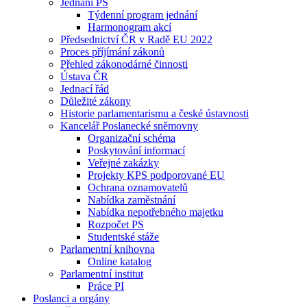
Jednání PS
Týdenní program jednání
Harmonogram akcí
Předsednictví ČR v Radě EU 2022
Proces příjímání zákonů
Přehled zákonodárné činnosti
Ústava ČR
Jednací řád
Důležité zákony
Historie parlamentarismu a české ústavnosti
Kancelář Poslanecké sněmovny
Organizační schéma
Poskytování informací
Veřejné zakázky
Projekty KPS podporované EU
Ochrana oznamovatelů
Nabídka zaměstnání
Nabídka nepotřebného majetku
Rozpočet PS
Studentské stáže
Parlamentní knihovna
Online katalog
Parlamentní institut
Práce PI
Poslanci a orgány