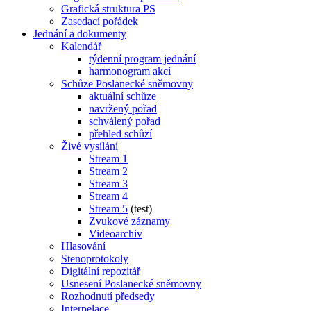
Grafická struktura PS
Zasedací pořádek
Jednání a dokumenty
Kalendář
týdenní program jednání
harmonogram akcí
Schůze Poslanecké sněmovny
aktuální schůze
navržený pořad
schválený pořad
přehled schůzí
Živé vysílání
Stream 1
Stream 2
Stream 3
Stream 4
Stream 5
(test)
Zvukové záznamy
Videoarchiv
Hlasování
Stenoprotokoly
Digitální repozitář
Usnesení Poslanecké sněmovny
Rozhodnutí předsedy
Interpelace