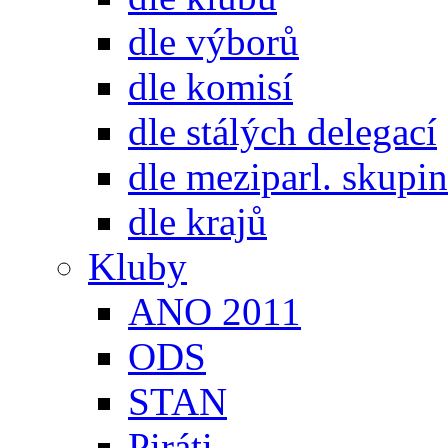
dle výborů
dle komisí
dle stálých delegací
dle meziparl. skupin
dle krajů
Kluby
ANO 2011
ODS
STAN
Piráti