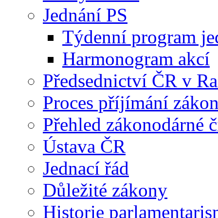
Jednání PS
Týdenní program je
Harmonogram akcí
Předsednictví ČR v R
Proces příjímání záko
Přehled zákonodárné č
Ústava ČR
Jednací řád
Důležité zákony
Historie parlamentaris