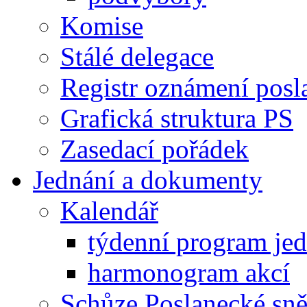
Komise
Stálé delegace
Registr oznámení posl
Grafická struktura PS
Zasedací pořádek
Jednání a dokumenty
Kalendář
týdenní program je
harmonogram akcí
Schůze Poslanecké s