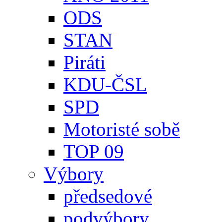
ODS
STAN
Piráti
KDU-ČSL
SPD
Motoristé sobě
TOP 09
Výbory
předsedové
podvýbory