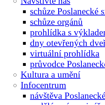
Navštivte nás
schůze Poslanecké
schůze orgánů
prohlídka s výklad
dny otevřených dveř
virtuální prohlídka
průvodce Poslanec
Kultura a umění
Infocentrum
návštěva Poslaneck