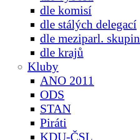
dle komisí
dle stálých delegací
dle meziparl. skupin
dle krajů
Kluby
ANO 2011
ODS
STAN
Piráti
KDU-ČSL