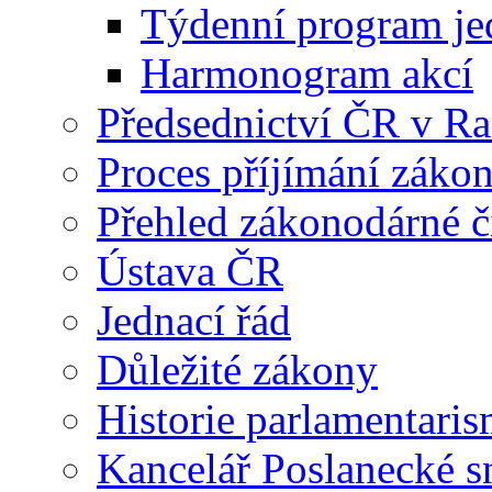
Týdenní program je
Harmonogram akcí
Předsednictví ČR v R
Proces příjímání záko
Přehled zákonodárné č
Ústava ČR
Jednací řád
Důležité zákony
Historie parlamentaris
Kancelář Poslanecké 