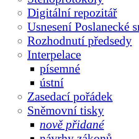
Digitální repozitář
Usnesení Poslanecké 
Rozhodnutí předsedy
Interpelace
písemné
ústní
Zasedací pořádek
Sněmovní tisky
nově přidané
návrhy zákonů