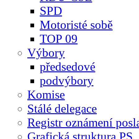
SPD
Motoristé sobě
TOP 09
Výbory
předsedové
podvýbory
Komise
Stálé delegace
Registr oznámení posl
Grafická struktura PS