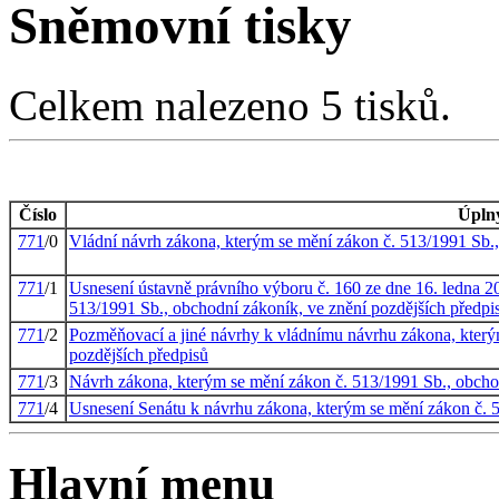
Sněmovní tisky
Celkem nalezeno 5 tisků.
Číslo
Úpln
771
/0
Vládní návrh zákona, kterým se mění zákon č. 513/1991 Sb.,
771
/1
Usnesení ústavně právního výboru č. 160 ze dne 16. ledna 2
513/1991 Sb., obchodní zákoník, ve znění pozdějších předpi
771
/2
Pozměňovací a jiné návrhy k vládnímu návrhu zákona, který
pozdějších předpisů
771
/3
Návrh zákona, kterým se mění zákon č. 513/1991 Sb., obcho
771
/4
Usnesení Senátu k návrhu zákona, kterým se mění zákon č. 5
Hlavní menu