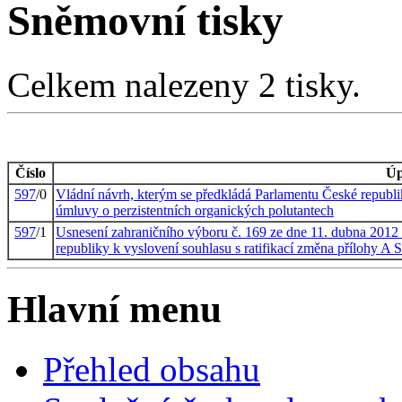
Sněmovní tisky
Celkem nalezeny 2 tisky.
Číslo
Úp
597
/0
Vládní návrh, kterým se předkládá Parlamentu České republi
úmluvy o perzistentních organických polutantech
597
/1
Usnesení zahraničního výboru č. 169 ze dne 11. dubna 2012
republiky k vyslovení souhlasu s ratifikací změna přílohy A
Hlavní menu
Přehled obsahu