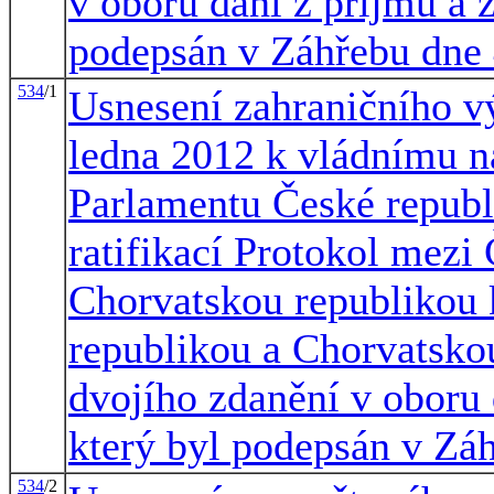
v oboru daní z příjmu a 
podepsán v Záhřebu dne 
534
/1
Usnesení zahraničního vý
ledna 2012 k vládnímu n
Parlamentu České republ
ratifikací Protokol mezi
Chorvatskou republikou
republikou a Chorvatsko
dvojího zdanění v oboru 
který byl podepsán v Záh
534
/2