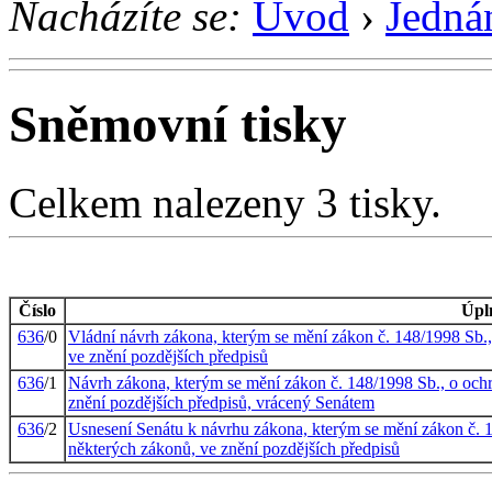
Nacházíte se:
Úvod
›
Jedná
Sněmovní tisky
Celkem nalezeny 3 tisky.
Číslo
Úpl
636
/0
Vládní návrh zákona, kterým se mění zákon č. 148/1998 Sb.,
ve znění pozdějších předpisů
636
/1
Návrh zákona, kterým se mění zákon č. 148/1998 Sb., o ochr
znění pozdějších předpisů, vrácený Senátem
636
/2
Usnesení Senátu k návrhu zákona, kterým se mění zákon č. 1
některých zákonů, ve znění pozdějších předpisů