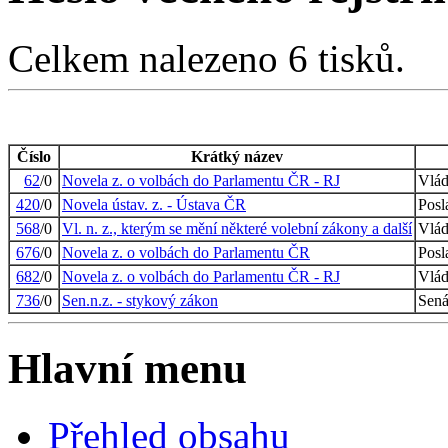
Celkem nalezeno 6 tisků.
Číslo
Krátký název
62
/0
Novela z. o volbách do Parlamentu ČR - RJ
Vlád
420
/0
Novela ústav. z. - Ústava ČR
Posl
568
/0
Vl. n. z., kterým se mění některé volební zákony a další
Vlád
676
/0
Novela z. o volbách do Parlamentu ČR
Posl
682
/0
Novela z. o volbách do Parlamentu ČR - RJ
Vlád
736
/0
Sen.n.z. - stykový zákon
Sená
Hlavní menu
Přehled obsahu