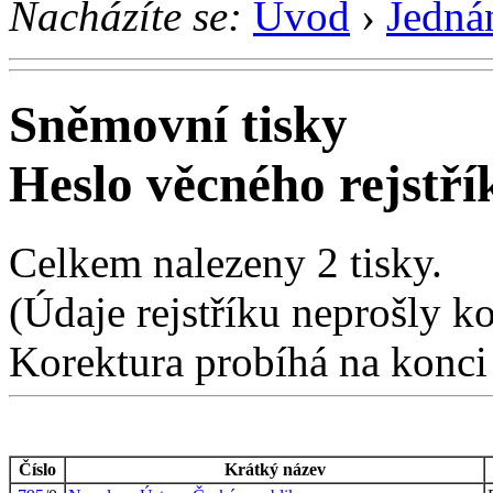
Nacházíte se:
Úvod
›
Jedná
Sněmovní tisky
Heslo věcného rejstří
Celkem nalezeny 2 tisky.
(Údaje rejstříku neprošly k
Korektura probíhá na konci
Číslo
Krátký název