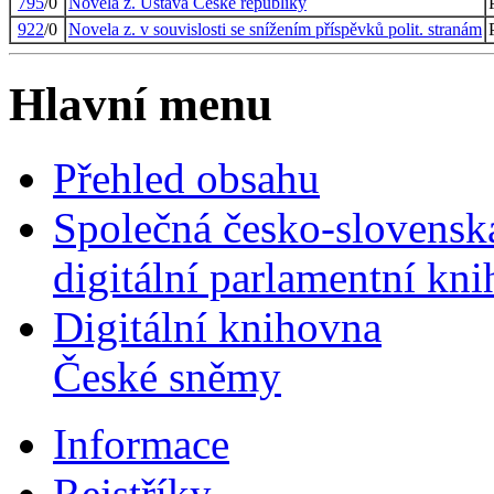
795
/0
Novela z. Ústava České republiky
922
/0
Novela z. v souvislosti se snížením příspěvků polit. stranám
Hlavní menu
Přehled obsahu
Společná česko-slovensk
digitální parlamentní kn
Digitální knihovna
České sněmy
Informace
Rejstříky